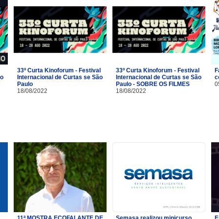
33º Curta Kinoforum - Festival
33º Curta Kinoforum - Festival
F
no
Internacional de Curtas se São
Internacional de Curtas se São
c
Paulo
Paulo - SOBRE OS FILMES
0
18/08/2022
18/08/2022
11ª MOSTRA ECOFALANTE DE
Semasa realizou minicurso
E