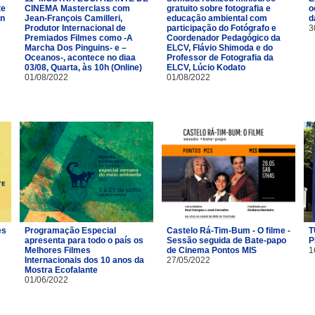
te
CINEMA Masterclass com
gratuito sobre fotografia e
o
ón
Jean-François Camilleri,
educação ambiental com
d
Produtor Internacional de
participação do Fotógrafo e
3
Premiados Filmes como -A
Coordenador Pedagógico da
Marcha Dos Pinguins- e –
ELCV, Flávio Shimoda e do
Oceanos-, acontece no diaa
Professor de Fotografia da
03/08, Quarta, às 10h (Online)
ELCV, Lúcio Kodato
01/08/2022
01/08/2022
es
Programação Especial
Castelo Rá-Tim-Bum - O filme -
T
apresenta para todo o país os
Sessão seguida de Bate-papo
P
Melhores Filmes
de Cinema Pontos MIS
1
Internacionais dos 10 anos da
27/05/2022
Mostra Ecofalante
01/06/2022