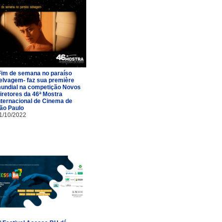
Fim de semana no paraíso
elvagem- faz sua première
undial na competição Novos
iretores da 46ª Mostra
nternacional de Cinema de
ão Paulo
1/10/2022