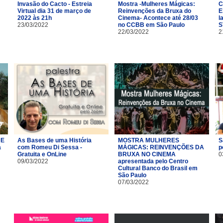
Invasão do Cacto - Estreia
Mostra -Mulheres Mágicas:
C
Virtual dia 31 de março de
Reinvenções da Bruxa do
E
2022 às 21h
Cinema- Acontece até 28/03
l
23/03/2022
no CCBB em São Paulo
S
22/03/2022
2
DE
As Bases de uma História
MOSTRA MULHERES
S
a
com Romeu Di Sessa -
MÁGICAS: REINVENÇÕES DA
p
Gratuita e OnLine
BRUXA NO CINEMA
0
09/03/2022
apresentada pelo Centro
Cultural Banco do Brasil em
São Paulo
07/03/2022