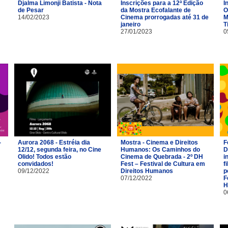
Djalma Limonji Batista - Nota
Inscrições para a 12ª Edição
I
de Pesar
da Mostra Ecofalante de
O
14/02/2023
Cinema prorrogadas até 31 de
M
janeiro
T
27/01/2023
0
-
Aurora 2068 - Estréia dia
Mostra - Cinema e Direitos
F
12/12, segunda feira, no Cine
Humanos: Os Caminhos do
D
Olido! Todos estão
Cinema de Quebrada - 2º DH
i
convidados!
Fest – Festival de Cultura em
f
09/12/2022
Direitos Humanos
p
07/12/2022
F
H
0