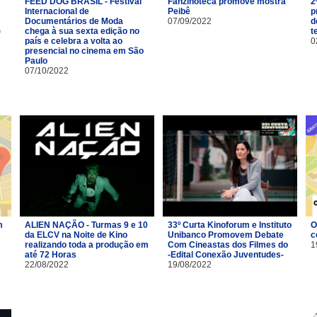
FEED DOG BRASIL - Festival
Fanzinoteca promove mostra
2
Internacional de
Peibê
p
Documentários de Moda
07/09/2022
d
)
chega à sua sexta edição no
t
país e celebra a volta ao
0
presencial no cinema em São
Paulo
07/10/2022
m
ALIEN NAÇÃO - Turmas 9 e 10
33º Curta Kinoforum e Instituto
O
da ELCV na Noite de Kino
Unibanco Promovem Debate
c
realizando toda a produção em
Com Cineastas dos Filmes do
1
até 72 Horas
-Edital Conexão Juventudes-
22/08/2022
19/08/2022