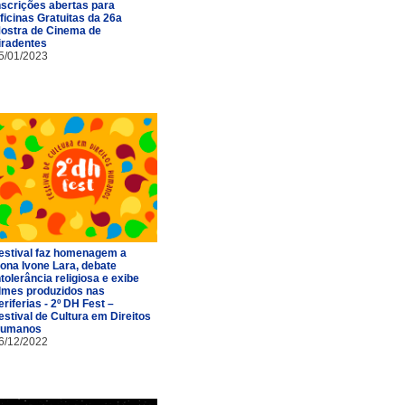
nscrições abertas para
ficinas Gratuitas da 26a
ostra de Cinema de
iradentes
5/01/2023
estival faz homenagem a
ona Ivone Lara, debate
ntolerância religiosa e exibe
ilmes produzidos nas
eriferias - 2º DH Fest –
estival de Cultura em Direitos
umanos
6/12/2022