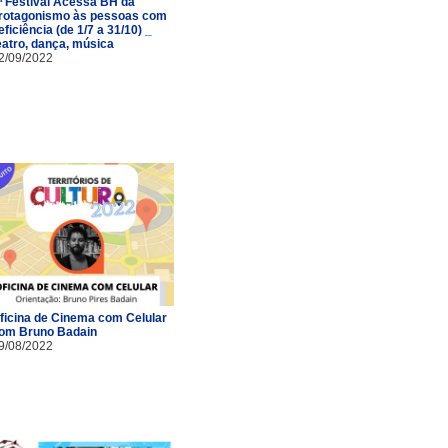
ª Festival Acessa BH dá
rotagonismo às pessoas com
eficiência (de 1/7 a 31/10) _
eatro, dança, música
2/09/2022
ficina de Cinema com Celular
om Bruno Badain
9/08/2022