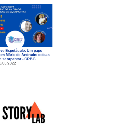
ive Espetáculo: Um papo
om Mário de Andrade: coisas
e sarapantar - CRB/8
8/03/2022