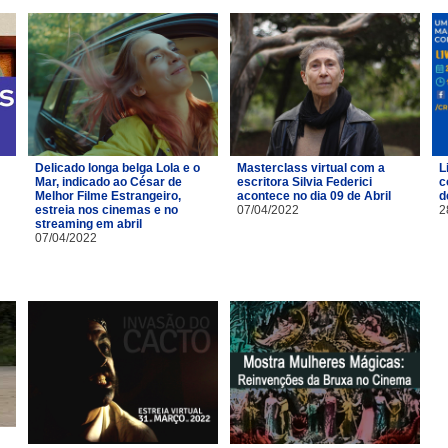
Delicado longa belga Lola e o
Masterclass virtual com a
L
Mar, indicado ao César de
escritora Silvia Federici
c
Melhor Filme Estrangeiro,
acontece no dia 09 de Abril
d
estreia nos cinemas e no
07/04/2022
2
streaming em abril
07/04/2022