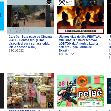
Carvão - Bate papo de Cinema
Últimos dias do 30a FESTIVAL
-
26/11 – Pontos MIS (Filme
MIX BRASIL: Maior festival
s
disponível para ser assistido,
LGBTQI+ da América Latina
m
leia e acesse o link)
celebra -Toda Forma de
D
23/11/2022
Existir-
I
18/11/2022
S
2