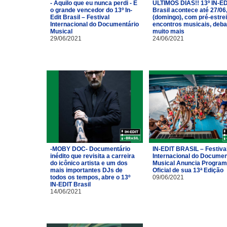
- Aquilo que eu nunca perdi - É
ÚLTIMOS DIAS!! 13º IN-ED
o grande vencedor do 13º In-
Brasil acontece até 27/06
Edit Brasil – Festival
(domingo), com pré-estrei
Internacional do Documentário
encontros musicais, deba
Musical
muito mais
29/06/2021
24/06/2021
-MOBY DOC- Documentário
IN-EDIT BRASIL – Festiva
inédito que revisita a carreira
Internacional do Documen
do icônico artista e um dos
Musical Anuncia Progra
mais importantes DJs de
Oficial de sua 13ª Edição
todos os tempos, abre o 13º
09/06/2021
IN-EDIT Brasil
14/06/2021