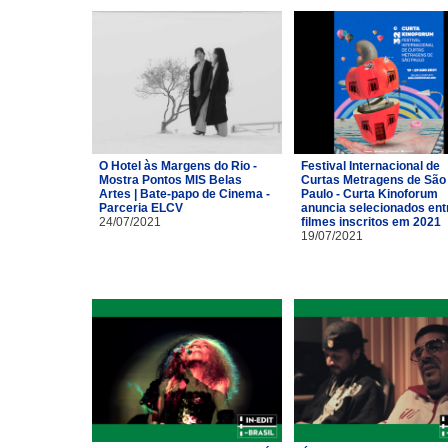
O Hotel às Margens do Rio -
Festival Internacional de
Mostra Pontos MIS Belas
Curtas Metragens de São
Artes | Bate-papo de Cinema -
Paulo - Curta Kinoforum
Parceria ELCV
anuncia selecionados ent
24/07/2021
filmes inscritos em 2021
19/07/2021