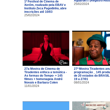
Aguarde!!! (Registro Hist
1º Festival de Cinema de
25/02/2024
Xerém, realizado pela EBAV e
Instituto Zeca Pagodinho, abre
inscrições até 10/03
25/02/2024
27a Mostra de Cinema de
27ª Mostra Tiradentes an
Tiradentes enfoca a temática -
programação _ 145 prod
As formas do Tempo- + 145
de 20 estados do BRASIL
filmes + homenageia André
19 a 27/01
Novais e Barbara Colen
08/01/2024
11/01/2024