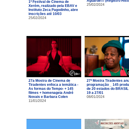
Aguarde!!! (Registro Hist
1º Festival de Cinema de
25/02/2024
Xerém, realizado pela EBAV e
Instituto Zeca Pagodinho, abre
inscrições até 10/03
25/02/2024
27a Mostra de Cinema de
27ª Mostra Tiradentes an
Tiradentes enfoca a temática -
programação _ 145 prod
As formas do Tempo- + 145
de 20 estados do BRASIL
filmes + homenageia André
19 a 27/01
Novais e Barbara Colen
08/01/2024
11/01/2024