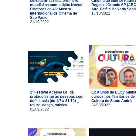
selvagem- faz sua première
Cinema do Interior Paulist
mundial na competição Novos
Regional Grande SP (ABC
Diretores da 46ª Mostra
Alto Tietê e Baixada Santi
Internacional de Cinema de
13/10/2022
São Paulo
21/10/2022
2ª Festival Acessa BH dá
Ex Alunos da ELCV minis
protagonismo às pessoas com
cursos nos Territórios de
deficiência (de 1/7 a 31/10) _
Cultura de Santo André
teatro, dança, música
24/08/2022
02/09/2022