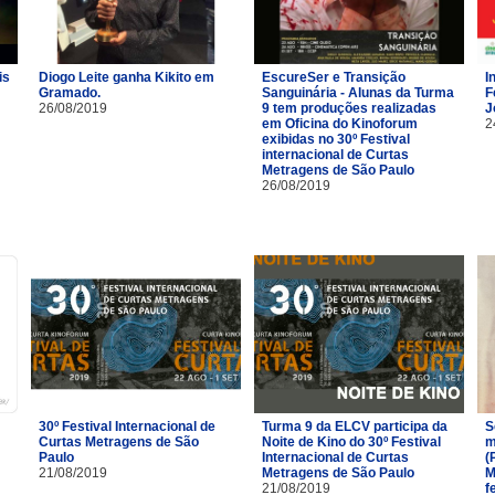
is
Diogo Leite ganha Kikito em
EscureSer e Transição
I
Gramado.
Sanguinária - Alunas da Turma
F
26/08/2019
9 tem produções realizadas
J
em Oficina do Kinoforum
2
exibidas no 30º Festival
internacional de Curtas
Metragens de São Paulo
26/08/2019
30º Festival Internacional de
Turma 9 da ELCV participa da
S
Curtas Metragens de São
Noite de Kino do 30º Festival
m
Paulo
Internacional de Curtas
(
21/08/2019
Metragens de São Paulo
M
21/08/2019
f