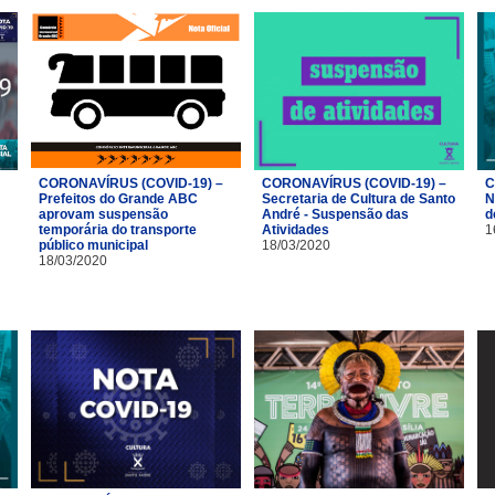
CORONAVÍRUS (COVID-19) –
CORONAVÍRUS (COVID-19) –
C
Prefeitos do Grande ABC
Secretaria de Cultura de Santo
N
aprovam suspensão
André - Suspensão das
d
temporária do transporte
Atividades
1
público municipal
18/03/2020
18/03/2020