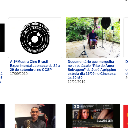
A 1ª Mostra Cine Brasil
Documentário que mergulha
D
Experimental acontece de 24 a
no espetáculo “Rito do Amor
–
29 de setembro, no CCSP
Selvagem” de José Agrippino
c
 à
17/09/2019
estreia dia 16/09 no Cinesesc
d
03
às 20h30
2
o
12/09/2019