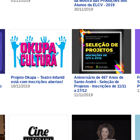
01/12/2019
da Mostra das Produções dos
Alunos da ELCV - 2019
30/11/2019
Projeto Okupa – Teatro Infantil
Aniversário de 467 Anos de
F
está com inscrições abertas!
Santo André - Seleção de
S
o
18/11/2019
Projetos - Inscrições de 11/11
P
a 27/12
1
11/11/2019