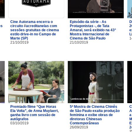
Cine Autorama encerra o
Episódio da série - As
D
es
circuito #acreditanelas com
Protagonistas -, de Tata
2
sessões gratuitas de cinema
Amaral, será exibido na 43°
e
estilo drive-in no Campo de
Mostra Internacional de
L
Marte (SP)
Cinema de São Paulo
1
21/10/2019
21/10/2019
Premiado filme “Que Horas
5ª Mostra de Cinema Chinês
C
Ela Volta”, de Anna Muylaert,
de São Paulo exalta produção
A
ganha livro com sessão de
feminina e exibe obras de
a
autógrafos
diretoras Chinesas
M
03/10/2019
Contemporâneas
E
26/09/2019
2
2