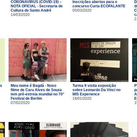
CORONAVÍRUS (COVID-19) –
Inscrições abertas para o
D
NOTA OFICIAL - Secretaria de
concurso Curta ECOFALANTE
d
Cultura de Santo André
05/03/2020
C
14/03/2020
c
2
os
Meu nome é Bagdá - Novo
Turma 9 visita exposição
P
filme de Caru Alves de Souza
sobre Leonardo Da Vinci no
p
tem pré-estreia mundial no 70°
MIS Experience
A
Festival de Berlim
18/01/2020
E
07/02/2020
1