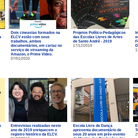
Dois cineastas formados na
Projetos Político-Pedagógicos
I
a
ELCV estão com seus
das Escolas Livres de Artes
e
trabalhos, ambos
de Santo André - 2019
F
documentários, em cartaz no
17/12/2019
D
serviço de streaming da
1
Amazon, o Prime Video.
07/01/2020
s
Entrevistas realizadas neste
Escola Livre de Dança
E
ano de 2019 enriquecem o
apresenta documentário de
T
registro histórico da ELCV.
seus 20 anos em prév-evento
2