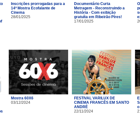
to
Inscrições prorrogadas para a
Documentário Curta
O
14ª Mostra Ecofalante de
Metragem - Reconstruindo a
p
Cinema
História - Com exibição
s
28/01/2025
gratuíta em Ribeirão Píres!
e
of
17/01/2025
2
Mostra 60X6
FESTIVAL VARILUX DE
E
03/12/2024
CINEMA FRANCÊS EM SANTO
S
ANDRÉ
o
os
22/11/2024
2