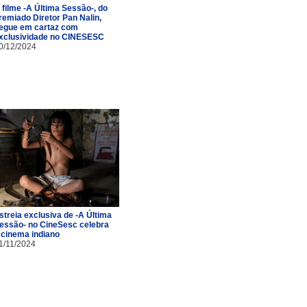
 filme -A Última Sessão-, do
remiado Diretor Pan Nalin,
egue em cartaz com
xclusividade no CINESESC
0/12/2024
streia exclusiva de -A Última
essão- no CineSesc celebra
 cinema indiano
1/11/2024