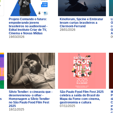
Projeto Contando o futuro:
Kinoforum, Spcine e Embratur
L
empoderando jovens
levam curtas brasileiros a
O
brasileiros no audiovisual -
Clermont-Ferrand
c
Edital Instituto Criar de TV,
28/01/2026
G
Cinema e Novas Mídias
A
19/03/2026
0
Silvio Tendler: o cineasta que -
São Paulo Food Film Fest 2025
M
desenvenenou- o olhar -
celebra a saída do Brasil do
P
es
Homenagem a Sílvio Tendler
Mapa da Fome com cinema,
d
no São Paulo Food Film Fest
gastronomia e cultura
C
2025
07/11/2025
e
18/11/2025
F
C