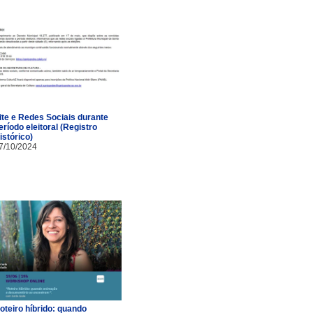
ite e Redes Sociais durante
eríodo eleitoral (Registro
istórico)
7/10/2024
oteiro híbrido: quando