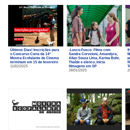
Últimos Dias! Inscrições para
-Lusco-Fusco- Filme com
9
o Concurso Curta da 14ª
Sandra Corveloni, Amandyra,
M
Mostra Ecofalante de Cinema
Allan Souza LIma, Karina Buhr,
p
terminam em 15 de fevereiro
Thaíde e elenco, inicia
f
11/02/2025
filmagens em SP
T
28/01/2025
2