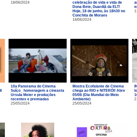
18/06/2024
celebração de vida e vida de
a
Dona Bete, Guardiã da ELT!
e
Hoje, 18 de junho, às 18h30 no
1
Conchita de Moraes
18/06/2024
10a Panorama do Cinema
Mostra Ecofalante de Cinema
I
i
Suíço_ homenagem a cineasta
chega ao RIO e NITERÓI! Abre
l
Ursula Meier e produções
05/06 (Dia Mundial do Meio
1
recentes e premiadas
Ambiente)
2
25/05/2024
25/05/2024