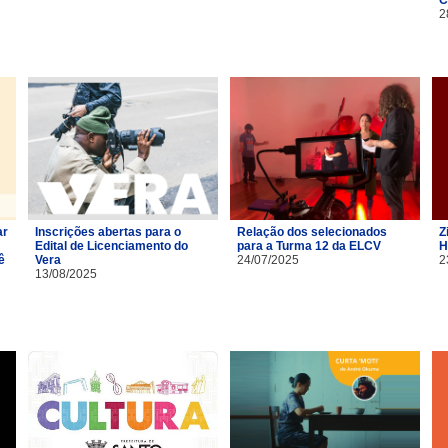
2
ar
Inscrições abertas para o
Relação dos selecionados
Z
Edital de Licenciamento do
para a Turma 12 da ELCV
H
ê
Vera
24/07/2025
2
13/08/2025