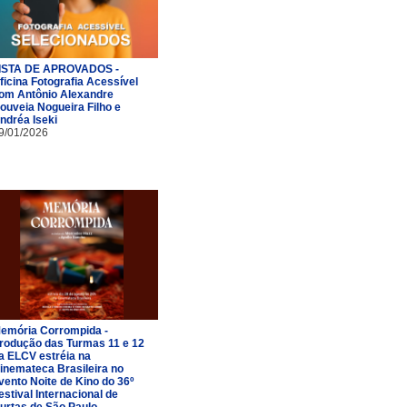
ISTA DE APROVADOS -
ficina Fotografia Acessível
om Antônio Alexandre
ouveia Nogueira Filho e
ndréa Iseki
9/01/2026
emória Corrompida -
rodução das Turmas 11 e 12
a ELCV estréia na
inemateca Brasileira no
vento Noite de Kino do 36º
estival Internacional de
urtas de São Paulo