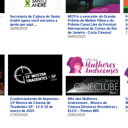
 -
Secretaria de Cultura de Santo
MOTI é o vencedor do Grande
F
André agora você encontra a
Prêmio de Melhor Filme e do
P
gente por aqui ...
Prêmio Canal Like do Festival
A
16/05/2025
Internacional de Curtas do Rio
2
de Janeiro - Curta Cinema!
2
09/05/2025
Credenciamento de Imprensa -
Mês das Mulheres
S
13ª Mostra de Cinema de
Andreenses - Mostra de
M
Tiradentes SP - 13 A 19 de
Cinema Diretoras Brasileiras |
p
março de 2025
ELCV – Pontos MIS
2
27/02/2025
25/02/2025