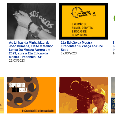
As Linhas da Minha Mão, de
11a Edição da Mostra
3
João Dumans, Eleito O Melhor
Tiradentes|SP chega ao Cine
F
Longa Da Mostra Aurora em
Sesc
i
2023, abre a 11a Edição da
17/03/2023
1
Mostra Tiradentes | SP
21/03/2023