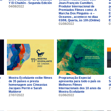
Y El Chaltén - Segunda Edición
Jean-François Camilleri,
e
04/08/2022
Produtor Internacional de
p
Premiados Filmes como -A
C
Marcha Dos Pinguins- e –
E
Oceanos-, acontece no diaa
P
03/08, Quarta, às 10h (Online)
E
01/08/2022
0
o
Mostra Ecofalante exibe filmes
Programação Especial
C
a
de 35 países e presta
apresenta para todo o país os
S
homenagem aos Cineastas
Melhores Filmes
d
Jacques Perrin e Sarah
Internacionais dos 10 anos da
2
Maldoror
Mostra Ecofalante
27/07/2022
01/06/2022