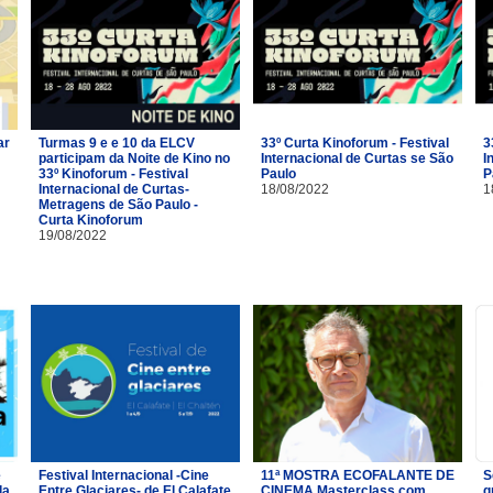
ar
Turmas 9 e e 10 da ELCV
33º Curta Kinoforum - Festival
3
participam da Noite de Kino no
Internacional de Curtas se São
I
33º Kinoforum - Festival
Paulo
P
Internacional de Curtas-
18/08/2022
1
Metragens de São Paulo -
Curta Kinoforum
19/08/2022
e
Festival Internacional -Cine
11ª MOSTRA ECOFALANTE DE
S
da
Entre Glaciares- de El Calafate
CINEMA Masterclass com
g