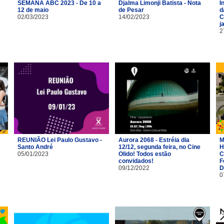
SEMANA ABC 2023 - De 10 a
Djalma Limonji Batista - Nota
I
12 de maio
de Pesar
d
02/03/2023
14/02/2023
C
j
2
REUNIÃO Lei Paulo Gustavo -
Aurora 2068 - Estréia dia
M
Santo André
12/12, segunda feira, no Cine
H
05/01/2023
Olido! Todos estão
C
convidados!
F
09/12/2022
D
0