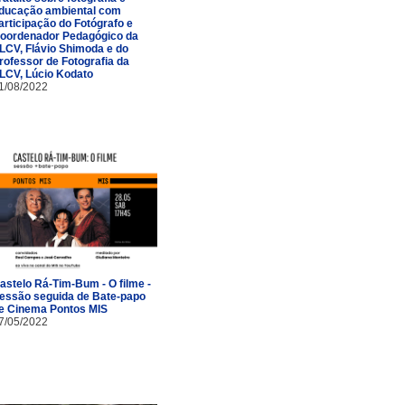
ducação ambiental com
articipação do Fotógrafo e
oordenador Pedagógico da
LCV, Flávio Shimoda e do
rofessor de Fotografia da
LCV, Lúcio Kodato
1/08/2022
astelo Rá-Tim-Bum - O filme -
essão seguida de Bate-papo
e Cinema Pontos MIS
7/05/2022