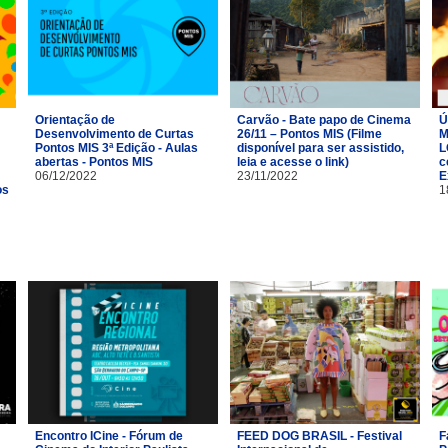
Orientação de
Carvão - Bate papo de Cinema
Ú
Desenvolvimento de Curtas
26/11 – Pontos MIS (Filme
M
Pontos MIS 3ª Edição - Aulas
disponível para ser assistido,
L
abertas - Pontos MIS
leia e acesse o link)
c
06/12/2022
23/11/2022
E
os
1
Encontro ICine - Fórum de
FEED DOG BRASIL - Festival
F