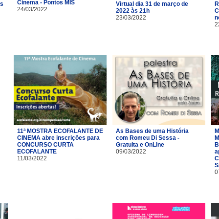
Cinema - Pontos MIS
as
Virtual dia 31 de março de
R
24/03/2022
2022 às 21h
C
23/03/2022
n
2
11ª MOSTRA ECOFALANTE DE
As Bases de uma História
M
CINEMA abre inscrições para
com Romeu Di Sessa -
M
CONCURSO CURTA
Gratuita e OnLine
B
ECOFALANTE
09/03/2022
a
11/03/2022
C
S
0