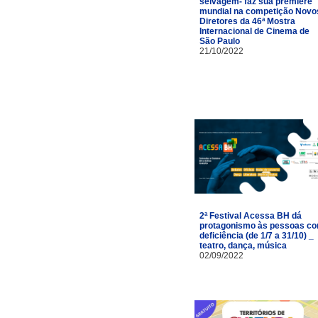
selvagem- faz sua première
mundial na competição Novo
Diretores da 46ª Mostra
Internacional de Cinema de
São Paulo
21/10/2022
2ª Festival Acessa BH dá
protagonismo às pessoas c
deficiência (de 1/7 a 31/10) _
teatro, dança, música
02/09/2022