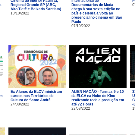
Cinema do Interior Paulista,
Internacional de
P
s
Regional Grande SP (ABC,
Documentários de Moda
0
Alto Tietê e Baixada Santista)
chega à sua sexta edição no
13/10/2022
país e celebra a volta ao
presencial no cinema em São
Paulo
07/10/2022
Ex Alunos da ELCV ministram
ALIEN NAÇÃO - Turmas 9 e 10
3
om
cursos nos Territórios de
da ELCV na Noite de Kino
U
Cultura de Santo André
realizando toda a produção em
C
24/08/2022
até 72 Horas
-
22/08/2022
1