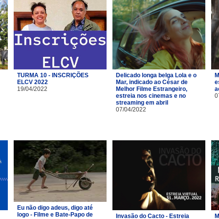
TURMA 10 - INSCRIÇÕES
Delicado longa belga Lola e o
M
ELCV 2022
Mar, indicado ao César de
e
19/04/2022
Melhor Filme Estrangeiro,
a
estreia nos cinemas e no
0
streaming em abril
07/04/2022
Eu não digo adeus, digo até
logo - Filme e Bate-Papo de
Invasão do Cacto - Estreia
M