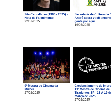
Zita Carvalhosa (1960 - 2025) -
Secretaria de Cultura de 
Nota de Falecimento
André agora você encont
22/07/2025
gente por aqui ...
16/05/2025
9ª Mostra de Cinema da
Credenciamento de Impre
Mulher
13ª Mostra de Cinema de
27/02/2025
Tiradentes SP - 13 A 19 d
março de 2025
27/02/2025