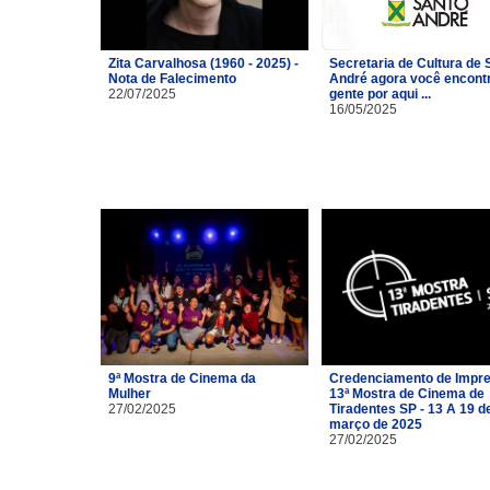
Zita Carvalhosa (1960 - 2025) -
Secretaria de Cultura de 
Nota de Falecimento
André agora você encont
22/07/2025
gente por aqui ...
16/05/2025
9ª Mostra de Cinema da
Credenciamento de Impre
Mulher
13ª Mostra de Cinema de
27/02/2025
Tiradentes SP - 13 A 19 d
março de 2025
27/02/2025