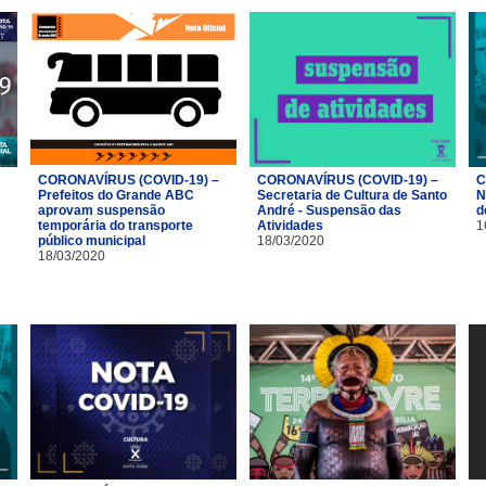
CORONAVÍRUS (COVID-19) –
CORONAVÍRUS (COVID-19) –
C
Prefeitos do Grande ABC
Secretaria de Cultura de Santo
N
aprovam suspensão
André - Suspensão das
d
temporária do transporte
Atividades
1
público municipal
18/03/2020
18/03/2020