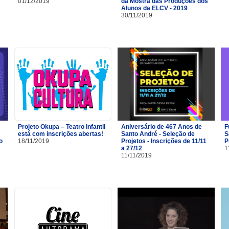
01/12/2019
da Mostra das Produções dos
Alunos da ELCV - 2019
30/11/2019
Projeto Okupa – Teatro Infantil
Aniversário de 467 Anos de
F
está com inscrições abertas!
Santo André - Seleção de
S
o
18/11/2019
Projetos - Inscrições de 11/11
P
a 27/12
1
11/11/2019