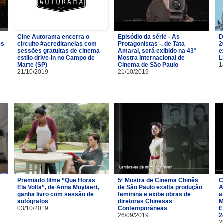
Cine Autorama encerra o
Episódio da série - As
D
es
circuito #acreditanelas com
Protagonistas -, de Tata
2
sessões gratuitas de cinema
Amaral, será exibido na 43°
e
estilo drive-in no Campo de
Mostra Internacional de
L
Marte (SP)
Cinema de São Paulo
1
21/10/2019
21/10/2019
Premiado filme “Que Horas
5ª Mostra de Cinema Chinês
C
Ela Volta”, de Anna Muylaert,
de São Paulo exalta produção
A
ganha livro com sessão de
feminina e exibe obras de
a
autógrafos
diretoras Chinesas
M
03/10/2019
Contemporâneas
E
26/09/2019
2
2