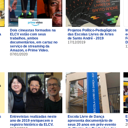
Dois cineastas formados na
Projetos Político-Pedagógicos
I
a
ELCV estão com seus
das Escolas Livres de Artes
e
trabalhos, ambos
de Santo André - 2019
F
documentários, em cartaz no
17/12/2019
D
serviço de streaming da
1
Amazon, o Prime Video.
07/01/2020
s
Entrevistas realizadas neste
Escola Livre de Dança
E
ano de 2019 enriquecem o
apresenta documentário de
T
registro histórico da ELCV.
seus 20 anos em prév-evento
2