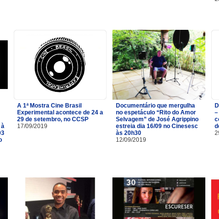
A 1ª Mostra Cine Brasil
Documentário que mergulha
D
Experimental acontece de 24 a
no espetáculo “Rito do Amor
–
29 de setembro, no CCSP
Selvagem” de José Agrippino
c
 à
17/09/2019
estreia dia 16/09 no Cinesesc
d
03
às 20h30
2
o
12/09/2019