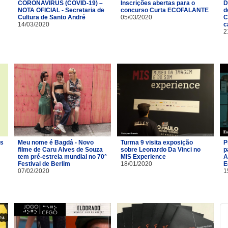
CORONAVÍRUS (COVID-19) –
Inscrições abertas para o
D
NOTA OFICIAL - Secretaria de
concurso Curta ECOFALANTE
d
Cultura de Santo André
05/03/2020
C
14/03/2020
c
2
os
Meu nome é Bagdá - Novo
Turma 9 visita exposição
P
filme de Caru Alves de Souza
sobre Leonardo Da Vinci no
p
tem pré-estreia mundial no 70°
MIS Experience
A
Festival de Berlim
18/01/2020
E
07/02/2020
1