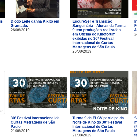
is
Diogo Leite ganha Kikito em
EscureSer e Transição
I
Gramado.
Sanguinária - Alunas da Turma
F
26/08/2019
9 tem produções realizadas
J
em Oficina do Kinoforum
2
exibidas no 30º Festival
internacional de Curtas
Metragens de São Paulo
26/08/2019
30º Festival Internacional de
Turma 9 da ELCV participa da
S
Curtas Metragens de São
Noite de Kino do 30º Festival
m
Paulo
Internacional de Curtas
(
21/08/2019
Metragens de São Paulo
M
21/08/2019
f