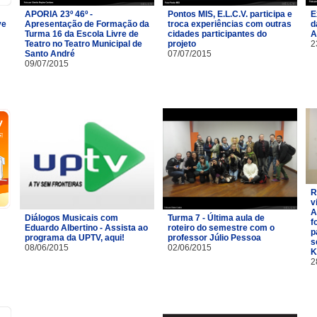
APORIA 23º 46º -
Pontos MIS, E.L.C.V. participa e
E
ve
Apresentação de Formação da
troca experiências com outras
d
Turma 16 da Escola Livre de
cidades participantes do
A
Teatro no Teatro Municipal de
projeto
2
Santo André
07/07/2015
09/07/2015
R
v
A
Diálogos Musicais com
Turma 7 - Última aula de
f
Eduardo Albertino - Assista ao
roteiro do semestre com o
p
programa da UPTV, aqui!
professor Júlio Pessoa
s
08/06/2015
02/06/2015
K
2