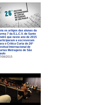
eia os artigos das alunas da
urma 7 da E.L.C.V. de Santo
ndré que neste ano de 2015
articiparam e escreveram
ara o Critica Curta do 26º
estival Internacional de
urtas Metragens de São
aulo
7/08/2015