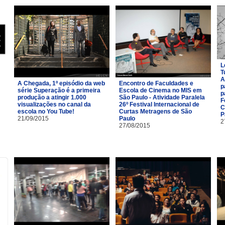
L
T
A
A Chegada, 1º episódio da web
Encontro de Faculdades e
p
série Superação é a primeira
Escola de Cinema no MIS em
p
produção a atingir 1.000
São Paulo - Atividade Paralela
F
visualizações no canal da
26º Festival Internacional de
C
escola no You Tube!
Curtas Metragens de São
P
21/09/2015
Paulo
2
27/08/2015