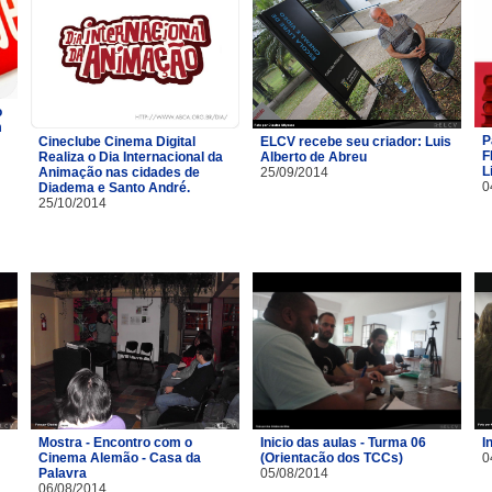
o
m
P
Cineclube Cinema Digital
ELCV recebe seu criador: Luis
F
Realiza o Dia Internacional da
Alberto de Abreu
L
Animação nas cidades de
25/09/2014
0
Diadema e Santo André.
25/10/2014
Mostra - Encontro com o
Inicio das aulas - Turma 06
I
Cinema Alemão - Casa da
(Orientacão dos TCCs)
0
Palavra
05/08/2014
06/08/2014