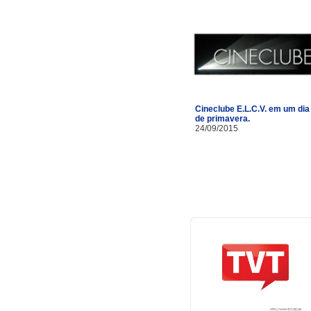
Cineclube E.L.C.V. em um dia
de primavera.
24/09/2015