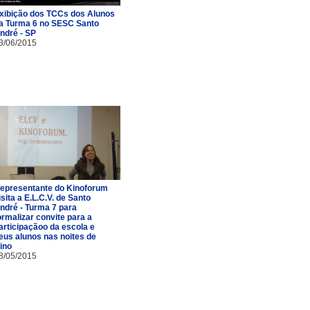
xibição dos TCCs dos Alunos
a Turma 6 no SESC Santo
ndré - SP
3/06/2015
epresentante do Kinoforum
isita a E.L.C.V. de Santo
ndré - Turma 7 para
ormalizar convite para a
articipaçãoo da escola e
eus alunos nas noites de
ino
8/05/2015