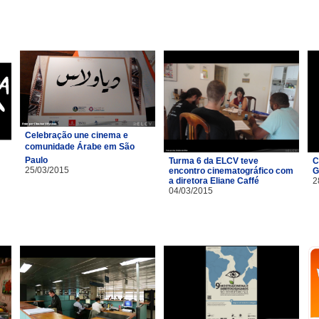
Celebração une cinema e
comunidade Árabe em São
Paulo
Turma 6 da ELCV teve
C
25/03/2015
encontro cinematográfico com
G
a diretora Eliane Caffé
2
04/03/2015