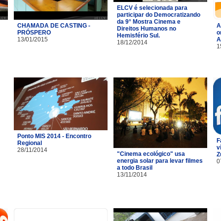
ELCV é selecionada para
participar do Democratizando
da 9° Mostra Cinema e
CHAMADA DE CASTING -
A
Direitos Humanos no
PRÓSPERO
o
Hemisfério Sul.
13/01/2015
A
18/12/2014
1
Ponto MIS 2014 - Encontro
F
Regional
v
28/11/2014
"Cinema ecológico" usa
Z
energia solar para levar filmes
0
a todo Brasil
13/11/2014