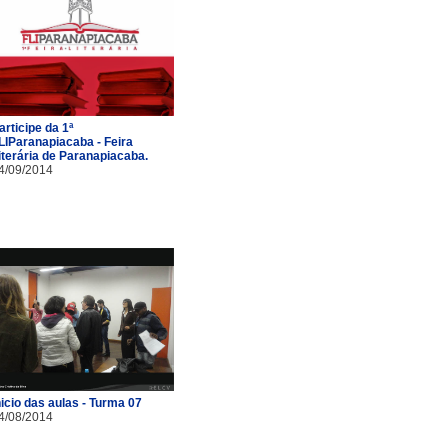
articipe da 1ª
LIParanapiacaba - Feira
iterária de Paranapiacaba.
4/09/2014
nicio das aulas - Turma 07
4/08/2014