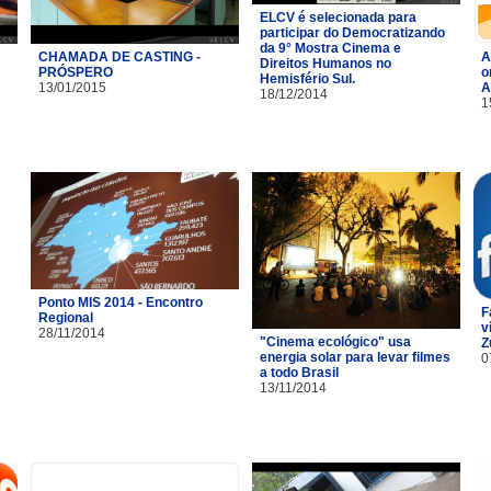
ELCV é selecionada para
participar do Democratizando
da 9° Mostra Cinema e
CHAMADA DE CASTING -
A
Direitos Humanos no
PRÓSPERO
o
Hemisfério Sul.
13/01/2015
A
18/12/2014
1
Ponto MIS 2014 - Encontro
F
Regional
v
28/11/2014
"Cinema ecológico" usa
Z
energia solar para levar filmes
0
a todo Brasil
13/11/2014