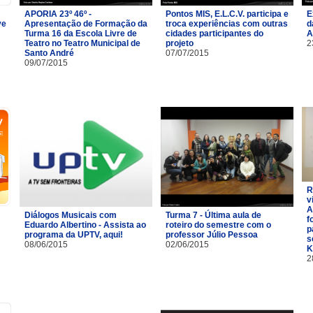
APORIA 23º 46º -
Pontos MIS, E.L.C.V. participa e
E
ve
Apresentação de Formação da
troca experiências com outras
d
Turma 16 da Escola Livre de
cidades participantes do
A
Teatro no Teatro Municipal de
projeto
2
Santo André
07/07/2015
09/07/2015
R
v
A
Diálogos Musicais com
Turma 7 - Última aula de
f
Eduardo Albertino - Assista ao
roteiro do semestre com o
p
programa da UPTV, aqui!
professor Júlio Pessoa
s
08/06/2015
02/06/2015
K
2