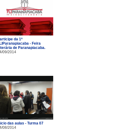
articipe da 1ª
LIParanapiacaba - Feira
iterária de Paranapiacaba.
4/09/2014
nicio das aulas - Turma 07
4/08/2014