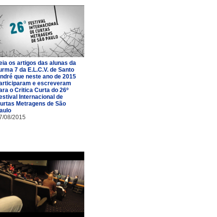
eia os artigos das alunas da
urma 7 da E.L.C.V. de Santo
ndré que neste ano de 2015
articiparam e escreveram
ara o Critica Curta do 26º
estival Internacional de
urtas Metragens de São
aulo
7/08/2015