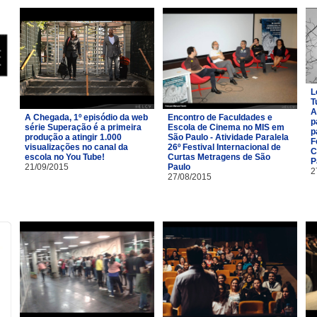
L
T
A
A Chegada, 1º episódio da web
Encontro de Faculdades e
p
série Superação é a primeira
Escola de Cinema no MIS em
p
produção a atingir 1.000
São Paulo - Atividade Paralela
F
visualizações no canal da
26º Festival Internacional de
C
escola no You Tube!
Curtas Metragens de São
P
21/09/2015
Paulo
2
27/08/2015