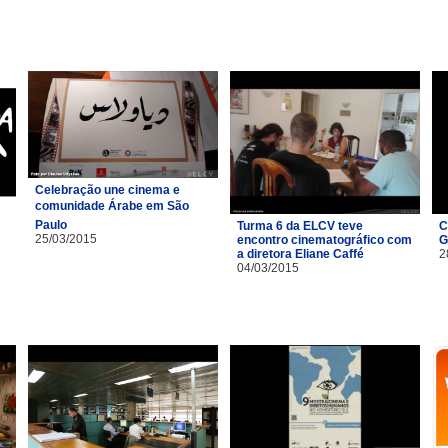
Celebração une cinema e
comunidade Árabe em São
Paulo
Turma 6 da ELCV teve
C
25/03/2015
encontro cinematográfico com
G
a diretora Eliane Caffé
2
04/03/2015