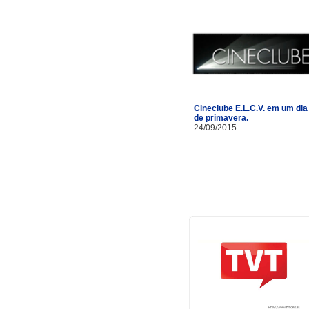
Cineclube E.L.C.V. em um dia
de primavera.
24/09/2015