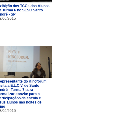
xibição dos TCCs dos Alunos
a Turma 6 no SESC Santo
ndré - SP
3/06/2015
epresentante do Kinoforum
isita a E.L.C.V. de Santo
ndré - Turma 7 para
ormalizar convite para a
articipaçãoo da escola e
eus alunos nas noites de
ino
8/05/2015