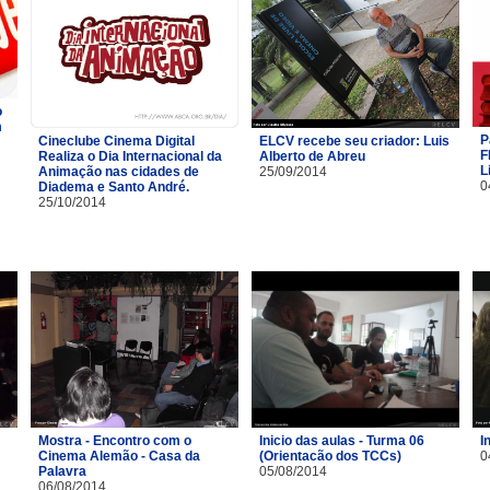
o
m
P
Cineclube Cinema Digital
ELCV recebe seu criador: Luis
F
Realiza o Dia Internacional da
Alberto de Abreu
L
Animação nas cidades de
25/09/2014
0
Diadema e Santo André.
25/10/2014
Mostra - Encontro com o
Inicio das aulas - Turma 06
I
Cinema Alemão - Casa da
(Orientacão dos TCCs)
0
Palavra
05/08/2014
06/08/2014