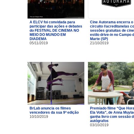
A ELCV foi convidada para
Cine Autorama encerra o
participar das ações e debates
circuito #acreditanelas 
do FESTIVAL DE CINEMA NO
sessões gratuitas de cin
MEIO DO MUNDO EM
estilo drive-in no Campo 
DIADEMA
Marte (SP)
05/11/2019
21/10/2019
BrLab anuncia os filmes
Premiado filme “Que Hor
vencedores da sua 9ª edição
Ela Volta”, de Anna Muyla
10/10/2019
ganha livro com sessão d
autógrafos
03/10/2019