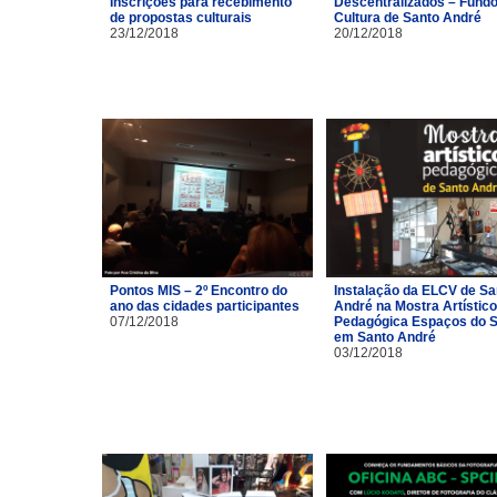
Inscrições para recebimento
Descentralizados – Fundo
de propostas culturais
Cultura de Santo André
23/12/2018
20/12/2018
Pontos MIS – 2º Encontro do
Instalação da ELCV de Sa
ano das cidades participantes
André na Mostra Artístico
07/12/2018
Pedagógica Espaços do S
em Santo André
03/12/2018