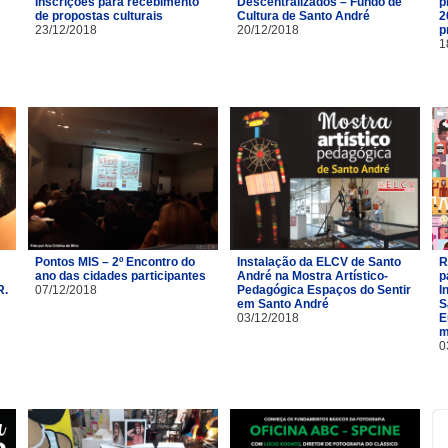
Inscrições para recebimento
Descentralizados – Fundo de
p
de propostas culturais
Cultura de Santo André
2
23/12/2018
20/12/2018
p
1
Pontos MIS – 2º Encontro do
Instalação da ELCV de Santo
R
ano das cidades participantes
André na Mostra Artístico-
p
R.
07/12/2018
Pedagógica Espaços do Sentir
I
em Santo André
S
03/12/2018
E
m
0