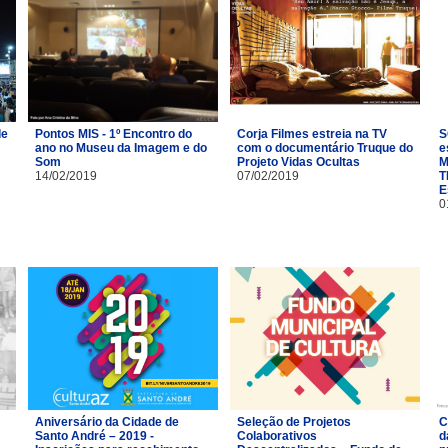
de
Pontos MIS - 1º Encontro do
Corja Filmes estreia na TV
S
ano no Museu da Imagem e do
com o documentário Truque do
e
Som
Projeto Vidas Ocultas
M
14/02/2019
07/02/2019
T
E
0
Aniversário da Cidade de
Seleção de Projetos
C
Santo André – 2019 -
Colaborativos
d