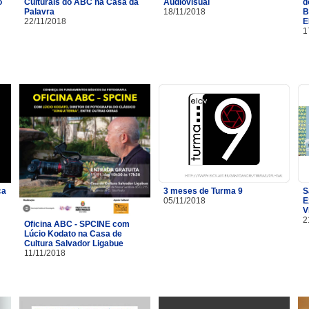
o
Culturais do ABC na Casa da
Audiovisual
d
Palavra
18/11/2018
B
22/11/2018
E
1
ça
3 meses de Turma 9
S
05/11/2018
E
V
2
Oficina ABC - SPCINE com
Lúcio Kodato na Casa de
Cultura Salvador Ligabue
11/11/2018