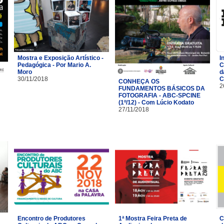
Mostra e Exposição Artístico -
I
Pedagógica - Por Mario A.
C
Moro
d
30/11/2018
C
CONHEÇA OS
2
FUNDAMENTOS BÁSICOS DA
FOTOGRAFIA - ABC-SPCINE
(1º/12) - Com Lúcio Kodato
27/11/2018
Encontro de Produtores
1ª Mostra Feira Preta de
C