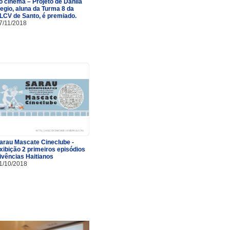
o cinema – Projeto de Danila
egio, aluna da Turma 8 da
LCV de Santo, é premiado.
7/11/2018
arau Mascate Cineclube -
xibição 2 primeiros episódios
ivências Haitianos
1/10/2018