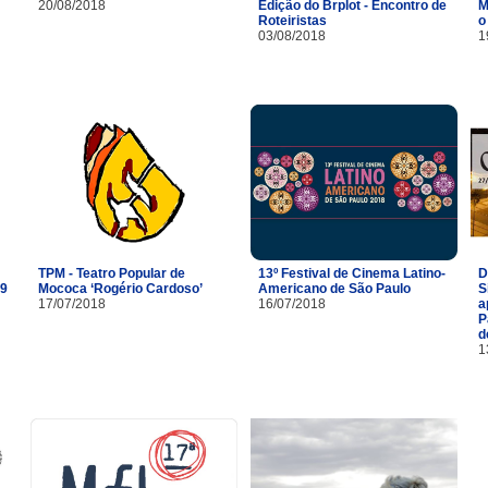
20/08/2018
Edição do Brplot - Encontro de
M
Roteiristas
o
03/08/2018
1
TPM - Teatro Popular de
13º Festival de Cinema Latino-
D
29
Mococa ‘Rogério Cardoso’
Americano de São Paulo
S
17/07/2018
16/07/2018
a
P
d
1