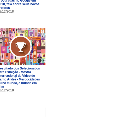
rocuradas no Google em
018, fala sobre seus novos
rojetos
8/12/2018
esultado dos Selecionados
ara Exibição - Mostra
nternacional de Vídeo de
anto André - Mercocidades
u no mundo, o mundo em
im
3/12/2018