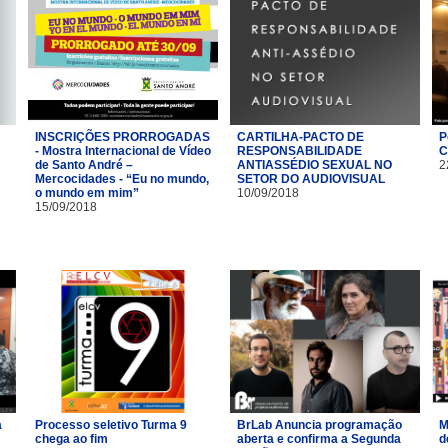
INSCRIÇÕES PRORROGADAS
CARTILHA-PACTO DE
P
- Mostra Internacional de Vídeo
RESPONSABILIDADE
C
de Santo André –
ANTIASSÉDIO SEXUAL NO
2
Mercocidades - “Eu no mundo,
SETOR DO AUDIOVISUAL
o mundo em mim”
10/09/2018
15/09/2018
a
Processo seletivo Turma 9
BrLab Anuncia programação
M
chega ao fim
aberta e confirma a Segunda
d