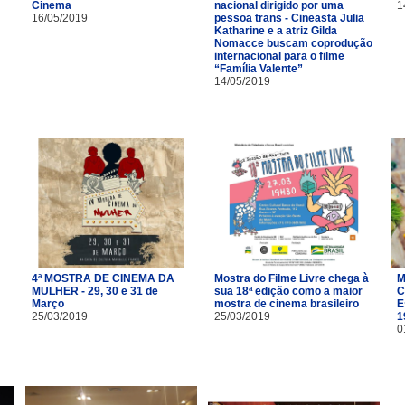
Cinema
nacional dirigido por uma
1
16/05/2019
pessoa trans - Cineasta Julia
Katharine e a atriz Gilda
Nomacce buscam coprodução
internacional para o filme
“Família Valente”
14/05/2019
4ª MOSTRA DE CINEMA DA
Mostra do Filme Livre chega à
M
MULHER - 29, 30 e 31 de
sua 18ª edição como a maior
C
Março
mostra de cinema brasileiro
E
25/03/2019
25/03/2019
1
0