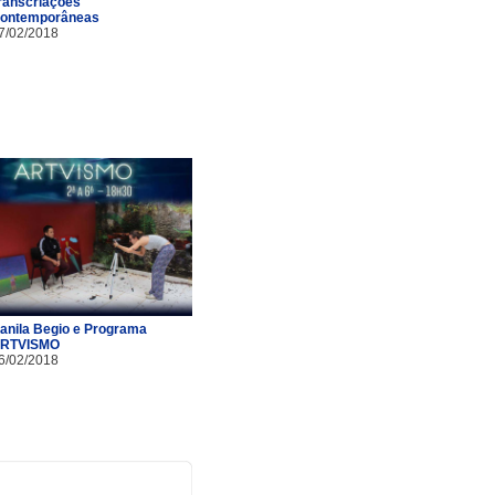
ranscriações
ontemporâneas
7/02/2018
anila Begio e Programa
RTVISMO
6/02/2018