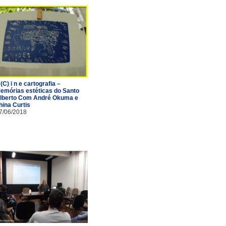
 (C) i n e cartografia –
emórias estéticas do Santo
lberto Com André Okuma e
hina Curtis
7/06/2018