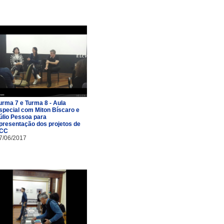
urma 7 e Turma 8 - Aula
special com Miton Bíscaro e
úlio Pessoa para
presentação dos projetos de
CC
7/06/2017