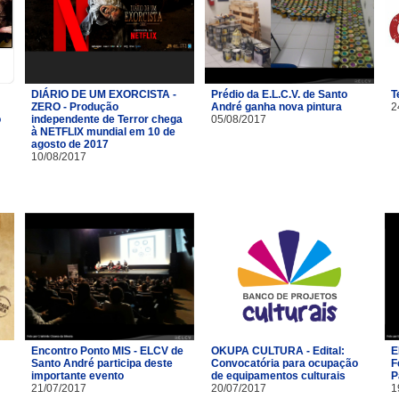
DIÁRIO DE UM EXORCISTA -
Prédio da E.L.C.V. de Santo
T
ZERO - Produção
André ganha nova pintura
2
o
independente de Terror chega
05/08/2017
à NETFLIX mundial em 10 de
agosto de 2017
10/08/2017
Encontro Ponto MIS - ELCV de
OKUPA CULTURA - Edital:
E
Santo André participa deste
Convocatória para ocupação
F
importante evento
de equipamentos culturais
P
21/07/2017
20/07/2017
1