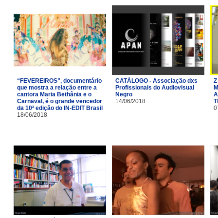
“FEVEREIROS”, documentário
CATÁLOGO - Associação dxs
Z
que mostra a relação entre a
Profissionais do Audiovisual
M
cantora Maria Bethânia e o
Negro
A
Carnaval, é o grande vencedor
14/06/2018
T
da 10ª edição do IN-EDIT Brasil
0
18/06/2018