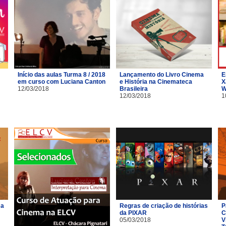
Início das aulas Turma 8 / 2018
Lançamento do Livro Cinema
E
em curso com Luciana Canton
e História na Cinemateca
X
12/03/2018
Brasileira
W
12/03/2018
1
ma
Regras de criação de histórias
P
da PIXAR
C
05/03/2018
V