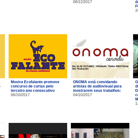
08/12/2017
d
F
2
Mostra Ecofalante promove
ONOMA está convidando
G
o
concurso de curtas pelo
artistas de audiovisual para
d
terceiro ano consecutivo
mostrarem seus trabalhos:
D
06/10/2017
04/10/2017
c
M
1