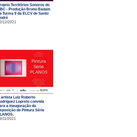
rojeto Territórios Sonoros do
BC - Produção Bruno Badain
a Turma 9 da ELCV de Santo
ndré
2/12/2021
 artista Luiz Roberto
odriguez Lopreto convida
ara a inauguração da
xposição de Pintura Série
LANOS.
9/11/2021