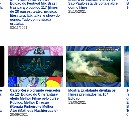
-
Edição do Festival Mix Brasil
São Paulo está de volta e abre
B
la
traz para o público 117 filmes
com o filme
1
-
de 28 países, teatro, música,
25/10/2021
literatura, lab, talks, e show do
gongo. Tudo com entrada
gratuita.
03/11/2021
de
Carro Rei é o grande vencedor
Mostra Ecofalante divulga os
1
a
da 12ª Edição do Cinefantasy
filmes premiados na 10ª
r
eleito Melhor Filme pelo Júri e
Edição
g
Público, Melhor Direção
13/09/2021
E
(Renata Pinheiro) e Melhor
B
da
Ator (Matheus Nachtergaele)
T
20/09/2021
0