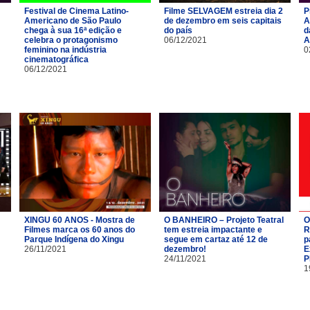
Festival de Cinema Latino-
Filme SELVAGEM estreia dia 2
P
Americano de São Paulo
de dezembro em seis capitais
A
chega à sua 16ª edição e
do país
d
celebra o protagonismo
06/12/2021
A
feminino na indústria
0
cinematográfica
06/12/2021
XINGU 60 ANOS - Mostra de
O BANHEIRO – Projeto Teatral
O
Filmes marca os 60 anos do
tem estreia impactante e
R
Parque Indígena do Xingu
segue em cartaz até 12 de
p
26/11/2021
dezembro!
E
24/11/2021
P
1