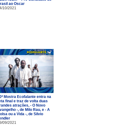
rasil ao Oscar
4/10/2021
0ª Mostra Ecofalante entra na
eta final e traz de volta duas
randes atrações, - O Novo
vangelho -, de Milo Rau, e - A
olsa ou a Vida -, de Silvio
endler
9/09/2021