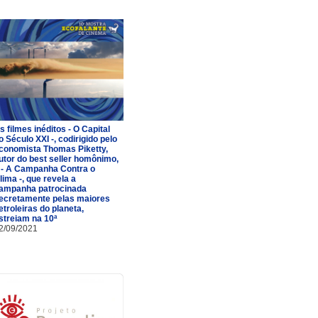
s filmes inéditos - O Capital
o Século XXI -, codirigido pelo
conomista Thomas Piketty,
utor do best seller homônimo,
 - A Campanha Contra o
lima -, que revela a
ampanha patrocinada
ecretamente pelas maiores
etroleiras do planeta,
streiam na 10ª
2/09/2021