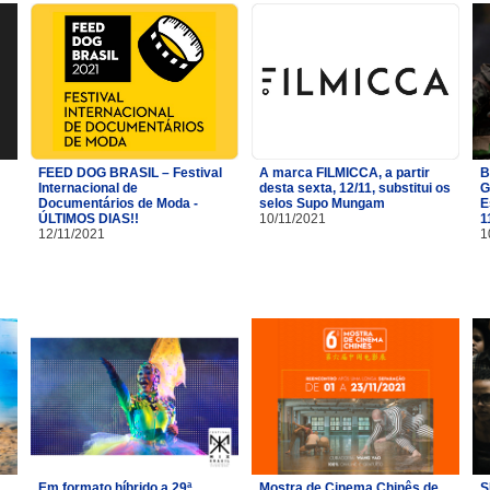
FEED DOG BRASIL – Festival
A marca FILMICCA, a partir
B
Internacional de
desta sexta, 12/11, substitui os
G
Documentários de Moda -
selos Supo Mungam
E
ÚLTIMOS DIAS!!
10/11/2021
1
12/11/2021
1
Em formato híbrido a 29ª
Mostra de Cinema Chinês de
S