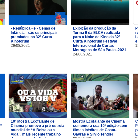
- República - e - Cenas de
Exibição da produção da
P
Infância - são os principais
Turma 9 da ELCV realizada
r
premiados no 32º Curta
para a Noite de Kino do 32º
L
Kinoforum
Curta Kinoforum Festival
e
29/08/2021
Internacional de Curtas
1
Metragens de São Paulo -2021
24/08/2021
10ª Mostra Ecofalante de
Mostra Ecofalante de Cinema
C
º
Cinema promove a pré-estreia
comemora sua 10ª edição com
P
mundial de “A Bolsa ou a
filmes inéditos de Costa-
p
Vida”, mais recente trabalho
Gavras e Silvio Tendler
E