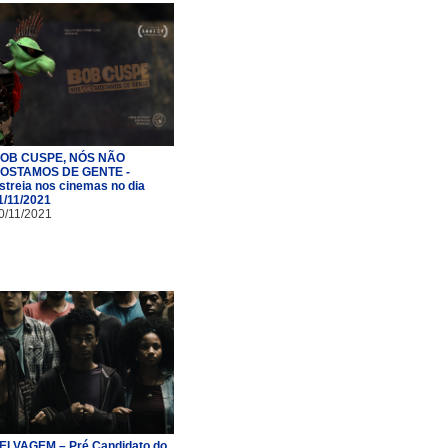
OB CUSPE, NÓS NÃO
OSTAMOS DE GENTE -
streia nos cinemas no dia
1/11/2021
0/11/2021
ELVAGEM – Pré Candidato do