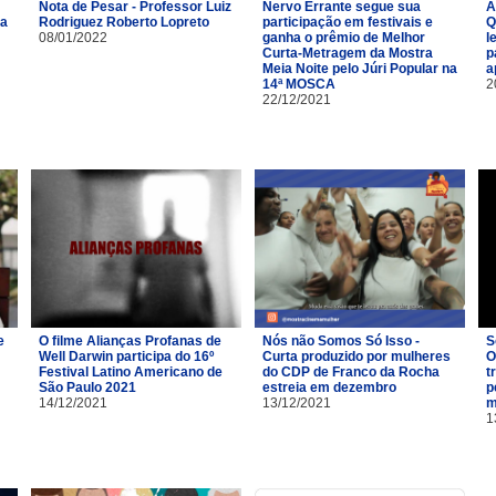
Nota de Pesar - Professor Luiz
Nervo Errante segue sua
A
na
Rodriguez Roberto Lopreto
participação em festivais e
Q
08/01/2022
ganha o prêmio de Melhor
l
Curta-Metragem da Mostra
p
Meia Noite pelo Júri Popular na
a
14ª MOSCA
2
22/12/2021
e
O filme Alianças Profanas de
Nós não Somos Só Isso -
S
Well Darwin participa do 16º
Curta produzido por mulheres
O
Festival Latino Americano de
do CDP de Franco da Rocha
t
São Paulo 2021
estreia em dezembro
p
14/12/2021
13/12/2021
m
1