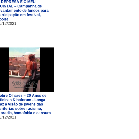
 REPRESA É O MEU
UINTAL – Campanha de
evantamento de fundos para
articipação em festival,
poie!
0/12/2021
obre Olhares – 20 Anos de
ficinas Kinoforum - Longa
raz a visão de jovens das
eriferias sobre racismo,
oradia, homofobia e censura
3/12/2021