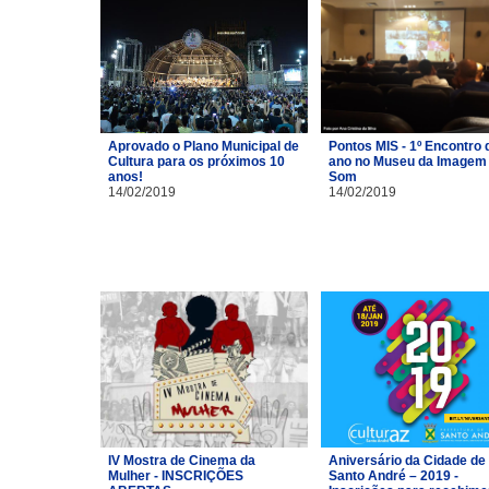
Aprovado o Plano Municipal de
Pontos MIS - 1º Encontro 
Cultura para os próximos 10
ano no Museu da Imagem 
anos!
Som
14/02/2019
14/02/2019
IV Mostra de Cinema da
Aniversário da Cidade de
Mulher - INSCRIÇÕES
Santo André – 2019 -