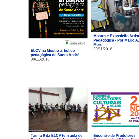
Mostra e Exposição Artíst
Pedagógica - Por Mario A.
Moro
30/11/2018
ELCV na Mostra artístico
pedagógica de Santo André
30/11/2018
Turma 9 da ELCV tem aula de
Encontro de Produtores