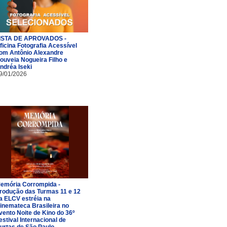
ISTA DE APROVADOS -
ficina Fotografia Acessível
om Antônio Alexandre
ouveia Nogueira Filho e
ndréa Iseki
9/01/2026
emória Corrompida -
rodução das Turmas 11 e 12
a ELCV estréia na
inemateca Brasileira no
vento Noite de Kino do 36º
estival Internacional de
urtas de São Paulo