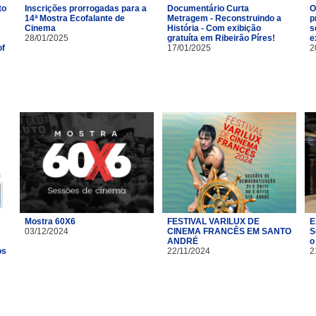
to
Inscrições prorrogadas para a
Documentário Curta
O
14ª Mostra Ecofalante de
Metragem - Reconstruindo a
p
Cinema
História - Com exibição
s
28/01/2025
gratuíta em Ribeirão Píres!
e
of
17/01/2025
2
Mostra 60X6
FESTIVAL VARILUX DE
E
03/12/2024
CINEMA FRANCÊS EM SANTO
S
ANDRÉ
o
os
22/11/2024
2