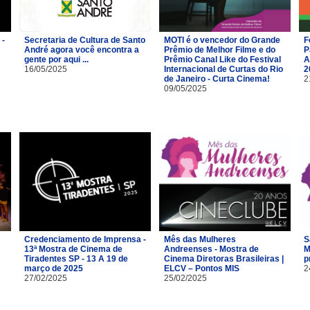
 -
Secretaria de Cultura de Santo
MOTI é o vencedor do Grande
F
André agora você encontra a
Prêmio de Melhor Filme e do
P
gente por aqui ...
Prêmio Canal Like do Festival
A
16/05/2025
Internacional de Curtas do Rio
2
de Janeiro - Curta Cinema!
2
09/05/2025
Credenciamento de Imprensa -
Mês das Mulheres
S
13ª Mostra de Cinema de
Andreenses - Mostra de
M
Tiradentes SP - 13 A 19 de
Cinema Diretoras Brasileiras |
p
março de 2025
ELCV – Pontos MIS
2
27/02/2025
25/02/2025