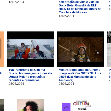
18/06/2024
celebração de vida e vida de
a
Dona Bete, Guardiã da ELT!
e
Hoje, 18 de junho, às 18h30 no
1
Conchita de Moraes
18/06/2024
10a Panorama do Cinema
Mostra Ecofalante de Cinema
I
i
Suíço_ homenagem a cineasta
chega ao RIO e NITERÓI! Abre
l
Ursula Meier e produções
05/06 (Dia Mundial do Meio
1
recentes e premiadas
Ambiente)
2
25/05/2024
25/05/2024