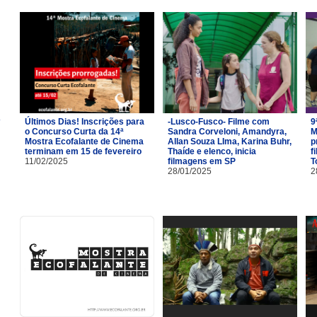
Últimos Dias! Inscrições para
-Lusco-Fusco- Filme com
9
o Concurso Curta da 14ª
Sandra Corveloni, Amandyra,
M
Mostra Ecofalante de Cinema
Allan Souza LIma, Karina Buhr,
p
terminam em 15 de fevereiro
Thaíde e elenco, inicia
f
11/02/2025
filmagens em SP
T
28/01/2025
2