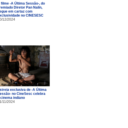
 filme -A Última Sessão-, do
remiado Diretor Pan Nalin,
egue em cartaz com
xclusividade no CINESESC
0/12/2024
streia exclusiva de -A Última
essão- no CineSesc celebra
 cinema indiano
1/11/2024