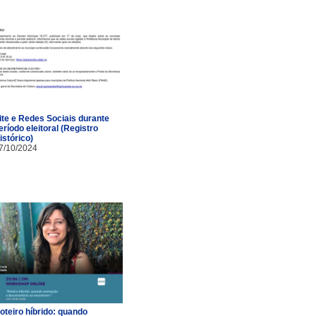
ite e Redes Sociais durante
eríodo eleitoral (Registro
istórico)
7/10/2024
oteiro híbrido: quando