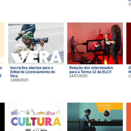
2
ar
Inscrições abertas para o
Relação dos selecionados
Z
Edital de Licenciamento do
para a Turma 12 da ELCV
H
ê
Vera
24/07/2025
2
13/08/2025