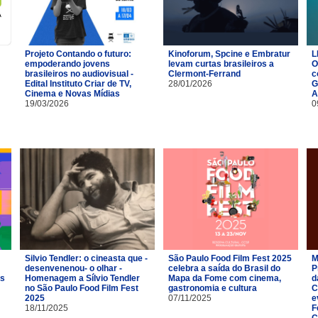
Projeto Contando o futuro:
Kinoforum, Spcine e Embratur
L
empoderando jovens
levam curtas brasileiros a
O
brasileiros no audiovisual -
Clermont-Ferrand
c
Edital Instituto Criar de TV,
28/01/2026
G
Cinema e Novas Mídias
A
19/03/2026
0
Silvio Tendler: o cineasta que -
São Paulo Food Film Fest 2025
M
desenvenenou- o olhar -
celebra a saída do Brasil do
P
es
Homenagem a Sílvio Tendler
Mapa da Fome com cinema,
d
no São Paulo Food Film Fest
gastronomia e cultura
C
2025
07/11/2025
e
18/11/2025
F
C