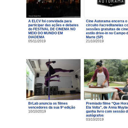
A ELCV foi convidada para
Cine Autorama encerra o
participar das ações e debates
circuito #acreditanelas 
do FESTIVAL DE CINEMA NO
sessões gratuitas de cin
MEIO DO MUNDO EM
estilo drive-in no Campo 
DIADEMA
Marte (SP)
05/11/2019
21/10/2019
BrLab anuncia os filmes
Premiado filme “Que Hor
vencedores da sua 9ª edição
Ela Volta”, de Anna Muyla
10/10/2019
ganha livro com sessão d
autógrafos
03/10/2019