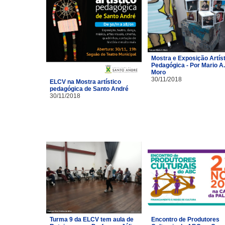
Mostra e Exposição Artíst
Pedagógica - Por Mario A.
Moro
30/11/2018
ELCV na Mostra artístico
pedagógica de Santo André
30/11/2018
Turma 9 da ELCV tem aula de
Encontro de Produtores