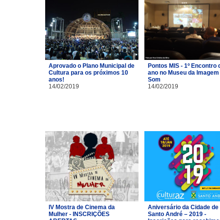
Aprovado o Plano Municipal de
Pontos MIS - 1º Encontro 
Cultura para os próximos 10
ano no Museu da Imagem 
anos!
Som
14/02/2019
14/02/2019
IV Mostra de Cinema da
Aniversário da Cidade de
Mulher - INSCRIÇÕES
Santo André – 2019 -