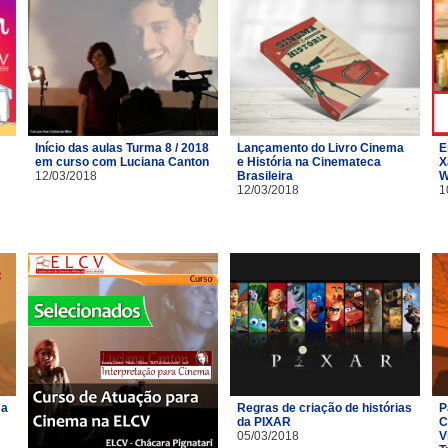
Início das aulas Turma 8 / 2018
Lançamento do Livro Cinema
E
em curso com Luciana Canton
e História na Cinemateca
X
12/03/2018
Brasileira
W
12/03/2018
1
ma
Regras de criação de histórias
P
da PIXAR
C
05/03/2018
V