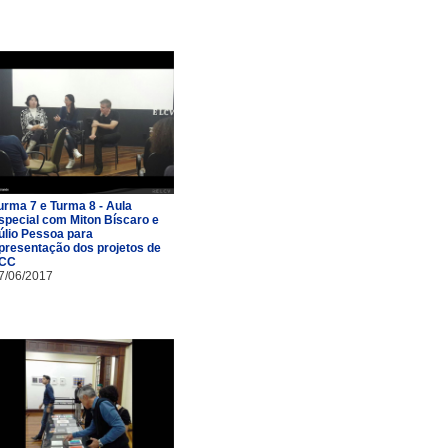
urma 7 e Turma 8 - Aula
special com Miton Bíscaro e
úlio Pessoa para
presentação dos projetos de
CC
7/06/2017