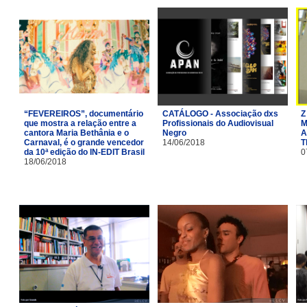
“FEVEREIROS”, documentário
CATÁLOGO - Associação dxs
Z
que mostra a relação entre a
Profissionais do Audiovisual
M
cantora Maria Bethânia e o
Negro
A
Carnaval, é o grande vencedor
14/06/2018
T
da 10ª edição do IN-EDIT Brasil
0
18/06/2018