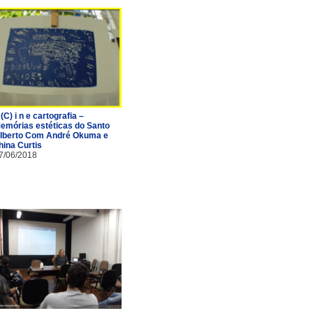
 (C) i n e cartografia –
emórias estéticas do Santo
lberto Com André Okuma e
hina Curtis
7/06/2018