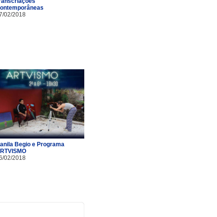
ranscriações
ontemporâneas
7/02/2018
anila Begio e Programa
RTVISMO
6/02/2018