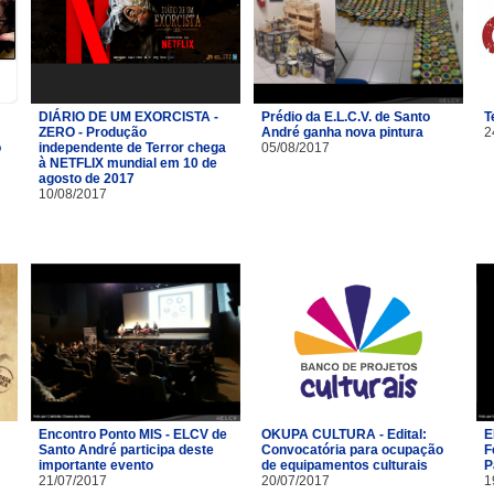
DIÁRIO DE UM EXORCISTA -
Prédio da E.L.C.V. de Santo
T
ZERO - Produção
André ganha nova pintura
2
o
independente de Terror chega
05/08/2017
à NETFLIX mundial em 10 de
agosto de 2017
10/08/2017
Encontro Ponto MIS - ELCV de
OKUPA CULTURA - Edital:
E
Santo André participa deste
Convocatória para ocupação
F
importante evento
de equipamentos culturais
P
21/07/2017
20/07/2017
1