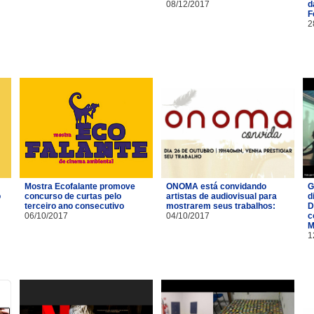
08/12/2017
d
F
2
Mostra Ecofalante promove
ONOMA está convidando
G
o
concurso de curtas pelo
artistas de audiovisual para
d
terceiro ano consecutivo
mostrarem seus trabalhos:
D
06/10/2017
04/10/2017
c
M
1