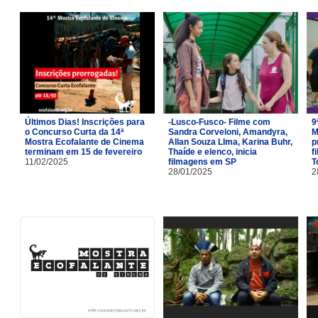
Últimos Dias! Inscrições para
-Lusco-Fusco- Filme com
9
o Concurso Curta da 14ª
Sandra Corveloni, Amandyra,
M
Mostra Ecofalante de Cinema
Allan Souza LIma, Karina Buhr,
p
terminam em 15 de fevereiro
Thaíde e elenco, inicia
f
11/02/2025
filmagens em SP
T
28/01/2025
2