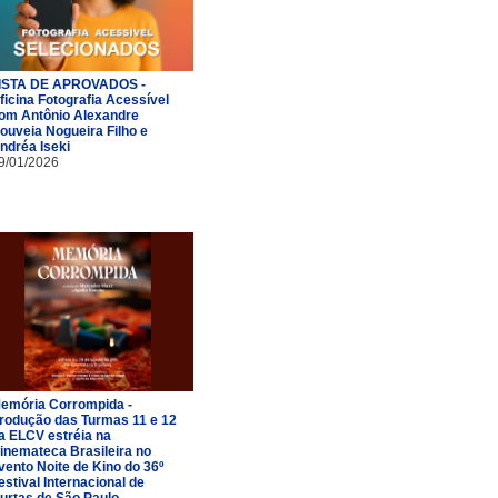
ISTA DE APROVADOS -
ficina Fotografia Acessível
om Antônio Alexandre
ouveia Nogueira Filho e
ndréa Iseki
9/01/2026
emória Corrompida -
rodução das Turmas 11 e 12
a ELCV estréia na
inemateca Brasileira no
vento Noite de Kino do 36º
estival Internacional de
urtas de São Paulo