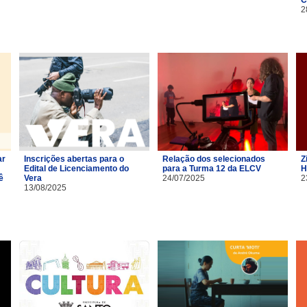
2
ar
Inscrições abertas para o
Relação dos selecionados
Z
Edital de Licenciamento do
para a Turma 12 da ELCV
H
ê
Vera
24/07/2025
2
13/08/2025