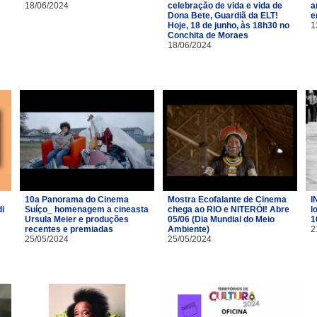
18/06/2024
celebração de vida e vida de
a
Dona Bete, Guardiã da ELT!
e
Hoje, 18 de junho, às 18h30 no
1
Conchita de Moraes
18/06/2024
10a Panorama do Cinema
Mostra Ecofalante de Cinema
I
i
Suíço_ homenagem a cineasta
chega ao RIO e NITERÓI! Abre
l
Ursula Meier e produções
05/06 (Dia Mundial do Meio
1
recentes e premiadas
Ambiente)
2
25/05/2024
25/05/2024