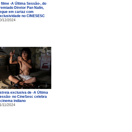
 filme -A Última Sessão-, do
remiado Diretor Pan Nalin,
egue em cartaz com
xclusividade no CINESESC
0/12/2024
streia exclusiva de -A Última
essão- no CineSesc celebra
 cinema indiano
1/11/2024