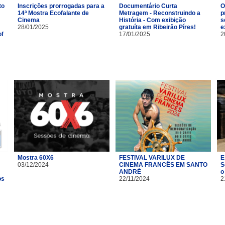
to
Inscrições prorrogadas para a
Documentário Curta
O
14ª Mostra Ecofalante de
Metragem - Reconstruindo a
p
Cinema
História - Com exibição
s
28/01/2025
gratuíta em Ribeirão Píres!
e
of
17/01/2025
2
Mostra 60X6
FESTIVAL VARILUX DE
E
03/12/2024
CINEMA FRANCÊS EM SANTO
S
ANDRÉ
o
os
22/11/2024
2