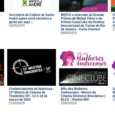
 -
Secretaria de Cultura de Santo
MOTI é o vencedor do Grande
F
André agora você encontra a
Prêmio de Melhor Filme e do
P
gente por aqui ...
Prêmio Canal Like do Festival
A
16/05/2025
Internacional de Curtas do Rio
2
de Janeiro - Curta Cinema!
2
09/05/2025
Credenciamento de Imprensa -
Mês das Mulheres
S
13ª Mostra de Cinema de
Andreenses - Mostra de
M
Tiradentes SP - 13 A 19 de
Cinema Diretoras Brasileiras |
p
março de 2025
ELCV – Pontos MIS
2
27/02/2025
25/02/2025