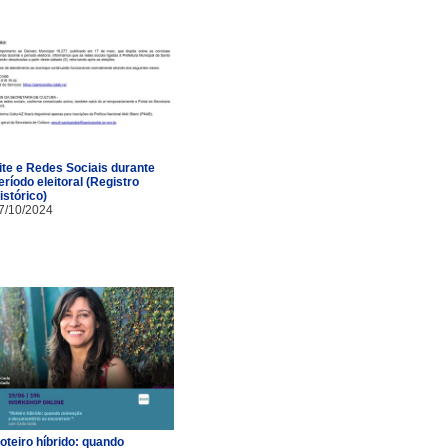
ite e Redes Sociais durante
eríodo eleitoral (Registro
istórico)
7/10/2024
oteiro híbrido: quando