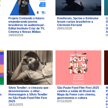
Projeto Contando o futuro:
Kinoforum, Spcine e Embratur
L
empoderando jovens
levam curtas brasileiros a
O
brasileiros no audiovisual -
Clermont-Ferrand
c
Edital Instituto Criar de TV,
28/01/2026
G
Cinema e Novas Mídias
A
19/03/2026
0
Silvio Tendler: o cineasta que -
São Paulo Food Film Fest 2025
M
desenvenenou- o olhar -
celebra a saída do Brasil do
P
es
Homenagem a Sílvio Tendler
Mapa da Fome com cinema,
d
no São Paulo Food Film Fest
gastronomia e cultura
C
2025
07/11/2025
e
18/11/2025
F
C