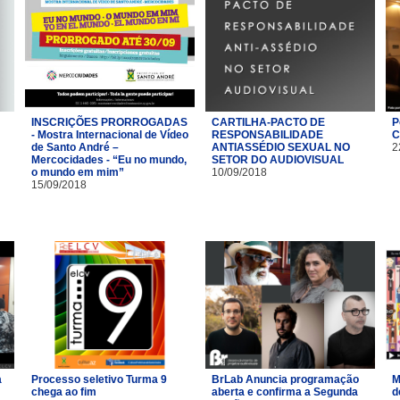
INSCRIÇÕES PRORROGADAS
CARTILHA-PACTO DE
P
- Mostra Internacional de Vídeo
RESPONSABILIDADE
C
de Santo André –
ANTIASSÉDIO SEXUAL NO
2
Mercocidades - “Eu no mundo,
SETOR DO AUDIOVISUAL
o mundo em mim”
10/09/2018
15/09/2018
a
Processo seletivo Turma 9
BrLab Anuncia programação
M
chega ao fim
aberta e confirma a Segunda
d