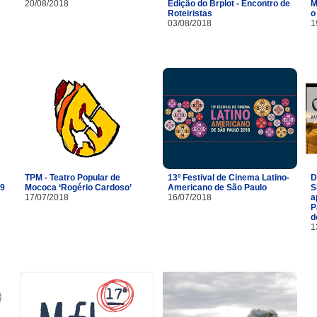
20/08/2018
Edição do Brplot - Encontro de
M
Roteiristas
o
03/08/2018
1
TPM - Teatro Popular de
13º Festival de Cinema Latino-
D
29
Mococa ‘Rogério Cardoso’
Americano de São Paulo
S
17/07/2018
16/07/2018
a
P
d
1