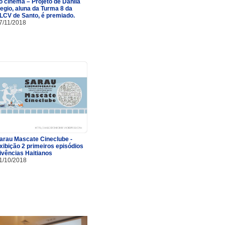
o cinema – Projeto de Danila
egio, aluna da Turma 8 da
LCV de Santo, é premiado.
7/11/2018
arau Mascate Cineclube -
xibição 2 primeiros episódios
ivências Haitianos
1/10/2018