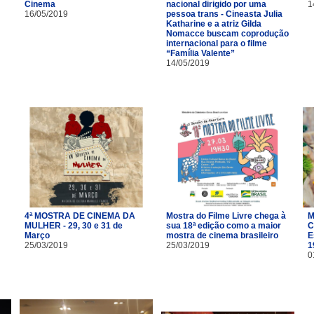
Cinema
nacional dirigido por uma
1
16/05/2019
pessoa trans - Cineasta Julia
Katharine e a atriz Gilda
Nomacce buscam coprodução
internacional para o filme
“Família Valente”
14/05/2019
4ª MOSTRA DE CINEMA DA
Mostra do Filme Livre chega à
M
MULHER - 29, 30 e 31 de
sua 18ª edição como a maior
C
Março
mostra de cinema brasileiro
E
25/03/2019
25/03/2019
1
0