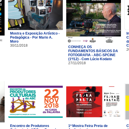
Mostra e Exposição Artístico -
I
Pedagógica - Por Mario A.
C
Moro
d
30/11/2018
C
CONHEÇA OS
2
FUNDAMENTOS BÁSICOS DA
FOTOGRAFIA - ABC-SPCINE
(1º/12) - Com Lúcio Kodato
27/11/2018
Encontro de Produtores
1ª Mostra Feira Preta de
C