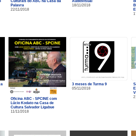
o
Culturais do ABC na Casa da
Audiovisual
d
Palavra
18/11/2018
B
22/11/2018
E
1
ça
3 meses de Turma 9
S
05/11/2018
E
V
2
Oficina ABC - SPCINE com
Lúcio Kodato na Casa de
Cultura Salvador Ligabue
11/11/2018