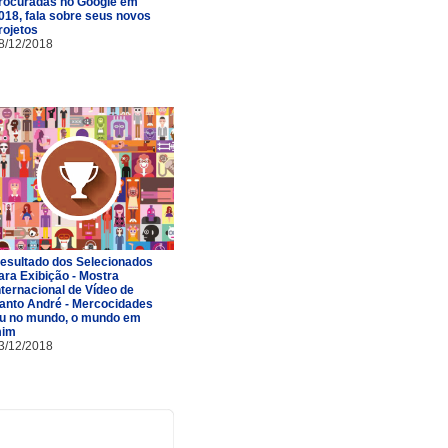
rocuradas no Google em
018, fala sobre seus novos
rojetos
8/12/2018
esultado dos Selecionados
ara Exibição - Mostra
nternacional de Vídeo de
anto André - Mercocidades
u no mundo, o mundo em
im
3/12/2018