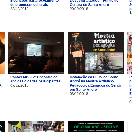
Inscrições para recebimento
Descentralizados – Fundo de
p
de propostas culturais
Cultura de Santo André
2
23/12/2018
20/12/2018
p
1
Pontos MIS – 2º Encontro do
Instalação da ELCV de Santo
R
ano das cidades participantes
André na Mostra Artístico-
p
R.
07/12/2018
Pedagógica Espaços do Sentir
I
em Santo André
S
03/12/2018
E
m
0