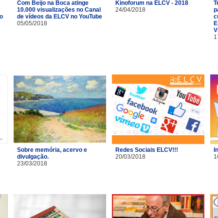
Com Beijo na Boca atinge
Kinoforum na ELCV - 2018
T
10.000 visualizações no Canal
24/04/2018
p
o
de vídeos da ELCV no YouTube
c
05/05/2018
E
V
1
Sobre memória, acervo e
Redes Sociais ELCV!!!
I
divulgação.
20/03/2018
1
23/03/2018