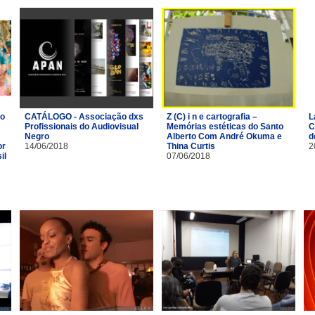
io
CATÁLOGO - Associação dxs
Z (C) i n e cartografia –
L
Profissionais do Audiovisual
Memórias estéticas do Santo
C
Negro
Alberto Com André Okuma e
d
or
14/06/2018
Thina Curtis
2
il
07/06/2018