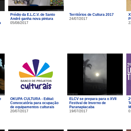
Prédio da E.L.C.V. de Santo
Territórios de Cultura 2017
X
André ganha nova pintura
24/07/2017
P
a
05/08/2017
2
e
OKUPA CULTURA - Edital:
ELCV se prepara para o XVII
2
Convocatória para ocupação
Festival de Inverno de
T
de equipamentos culturais
Paranapiacaba
M
20/07/2017
19/07/2017
0