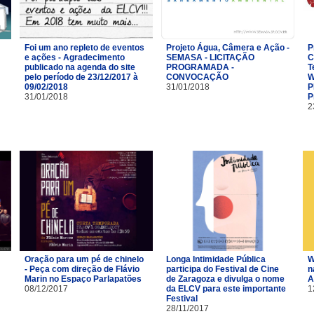
Foi um ano repleto de eventos
Projeto Água, Câmera e Ação -
P
e ações - Agradecimento
SEMASA - LICITAÇÃO
C
publicado na agenda do site
PROGRAMADA -
T
pelo período de 23/12/2017 à
CONVOCAÇÃO
W
09/02/2018
31/01/2018
P
31/01/2018
P
2
Oração para um pé de chinelo
Longa Intimidade Pública
W
- Peça com direção de Flávio
participa do Festival de Cine
n
Marin no Espaço Parlapatões
de Zaragoza e divulga o nome
A
08/12/2017
da ELCV para este importante
1
Festival
28/11/2017