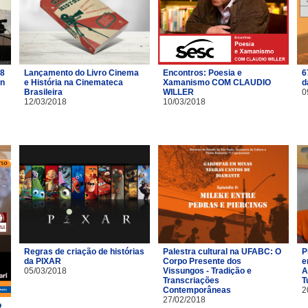
18
Lançamento do Livro Cinema
Encontros: Poesia e
6
on
e História na Cinemateca
Xamanismo COM CLAUDIO
d
Brasileira
WILLER
0
12/03/2018
10/03/2018
Regras de criação de histórias
Palestra cultural na UFABC: O
P
da PIXAR
Corpo Presente dos
e
05/03/2018
Vissungos - Tradição e
A
Transcriações
T
Contemporâneas
2
27/02/2018
o