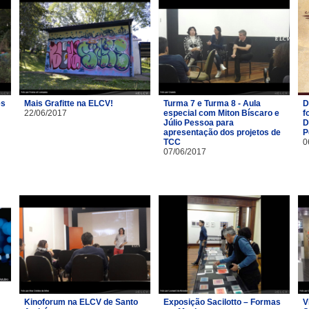
es
Mais Grafitte na ELCV!
Turma 7 e Turma 8 - Aula
D
22/06/2017
especial com Miton Bíscaro e
f
Júlio Pessoa para
D
apresentação dos projetos de
P
TCC
0
07/06/2017
Kinoforum na ELCV de Santo
Exposição Sacilotto – Formas
V