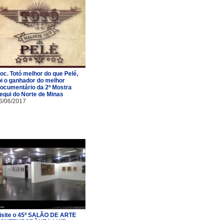
oc. Totó melhor do que Pelé,
oi o ganhador do melhor
ocumentário da 2º Mostra
equi do Norte de Minas
6/06/2017
isite o 45º SALÃO DE ARTE