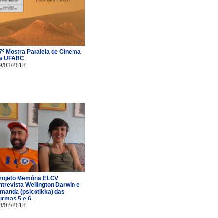
7º Mostra Paralela de Cinema
a UFABC
9/03/2018
rojeto Memória ELCV
ntrevista Wellington Darwin e
manda (psicotikka) das
urmas 5 e 6.
0/02/2018