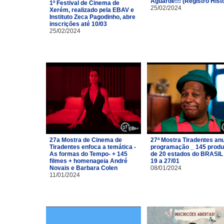
Aguarde!!! (Registro Hist
1º Festival de Cinema de
25/02/2024
Xerém, realizado pela EBAV e
Instituto Zeca Pagodinho, abre
inscrições até 10/03
25/02/2024
27a Mostra de Cinema de
27ª Mostra Tiradentes an
Tiradentes enfoca a temática -
programação _ 145 prod
As formas do Tempo- + 145
de 20 estados do BRASIL
filmes + homenageia André
19 a 27/01
Novais e Barbara Colen
08/01/2024
11/01/2024