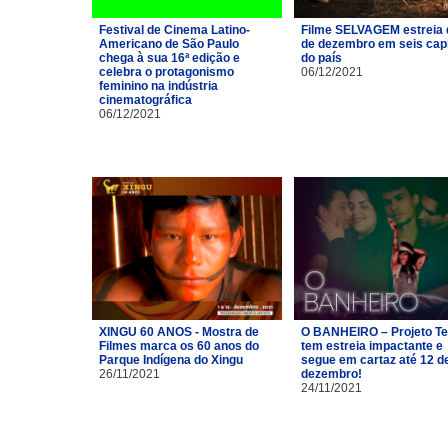
Festival de Cinema Latino-
Filme SELVAGEM estreia 
Americano de São Paulo
de dezembro em seis capi
chega à sua 16ª edição e
do país
celebra o protagonismo
06/12/2021
feminino na indústria
cinematográfica
06/12/2021
XINGU 60 ANOS - Mostra de
O BANHEIRO – Projeto Te
Filmes marca os 60 anos do
tem estreia impactante e
Parque Indígena do Xingu
segue em cartaz até 12 d
26/11/2021
dezembro!
24/11/2021