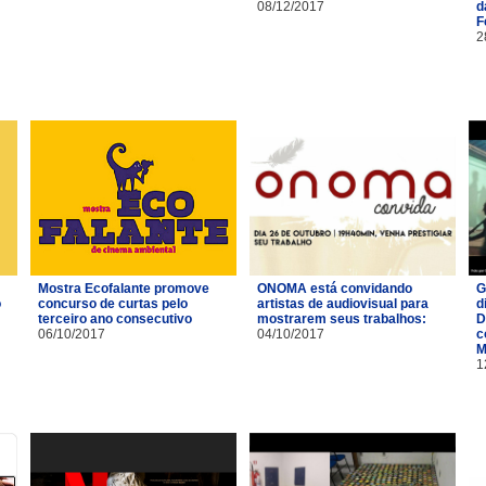
08/12/2017
d
F
2
Mostra Ecofalante promove
ONOMA está convidando
G
o
concurso de curtas pelo
artistas de audiovisual para
d
terceiro ano consecutivo
mostrarem seus trabalhos:
D
06/10/2017
04/10/2017
c
M
1