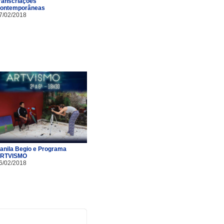
ranscriações
ontemporâneas
7/02/2018
anila Begio e Programa
RTVISMO
6/02/2018