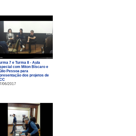
urma 7 e Turma 8 - Aula
special com Miton Bíscaro e
úlio Pessoa para
presentação dos projetos de
CC
7/06/2017