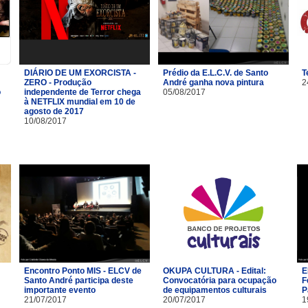
DIÁRIO DE UM EXORCISTA -
Prédio da E.L.C.V. de Santo
T
ZERO - Produção
André ganha nova pintura
2
o
independente de Terror chega
05/08/2017
à NETFLIX mundial em 10 de
agosto de 2017
10/08/2017
Encontro Ponto MIS - ELCV de
OKUPA CULTURA - Edital:
E
Santo André participa deste
Convocatória para ocupação
F
importante evento
de equipamentos culturais
P
21/07/2017
20/07/2017
1