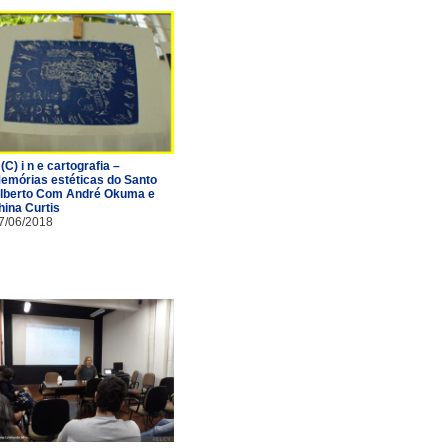
 (C) i n e cartografia –
emórias estéticas do Santo
lberto Com André Okuma e
hina Curtis
7/06/2018