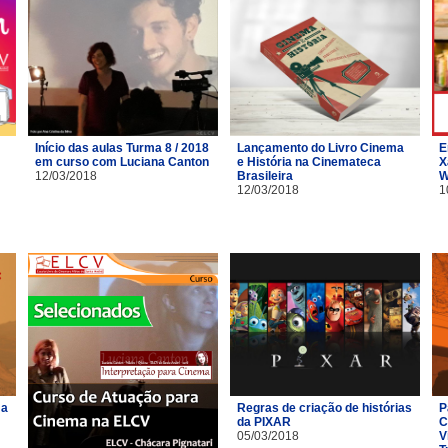
Início das aulas Turma 8 / 2018
Lançamento do Livro Cinema
E
em curso com Luciana Canton
e História na Cinemateca
X
12/03/2018
Brasileira
W
12/03/2018
1
ma
Regras de criação de histórias
P
da PIXAR
C
05/03/2018
V