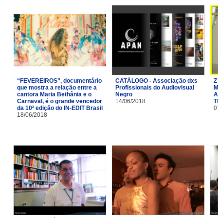
“FEVEREIROS”, documentário
CATÁLOGO - Associação dxs
Z
que mostra a relação entre a
Profissionais do Audiovisual
M
cantora Maria Bethânia e o
Negro
A
Carnaval, é o grande vencedor
14/06/2018
T
da 10ª edição do IN-EDIT Brasil
0
18/06/2018