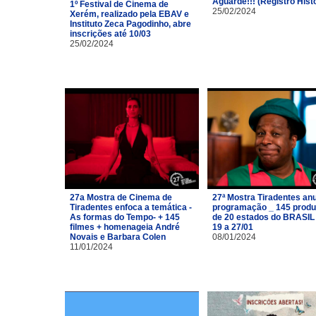
Aguarde!!! (Registro Hist
1º Festival de Cinema de
25/02/2024
Xerém, realizado pela EBAV e
Instituto Zeca Pagodinho, abre
inscrições até 10/03
25/02/2024
27a Mostra de Cinema de
27ª Mostra Tiradentes an
Tiradentes enfoca a temática -
programação _ 145 prod
As formas do Tempo- + 145
de 20 estados do BRASIL
filmes + homenageia André
19 a 27/01
Novais e Barbara Colen
08/01/2024
11/01/2024