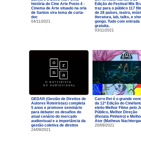
história do Cine Arte Posto 4 -
Edição do Festival Mix Br
Cinema de Arte situado na orla
traz para o público 117 fi
de Santos vira tema de curta-
de 28 países, teatro, músi
doc
literatura, lab, talks, e sh
04/11/2021
gongo. Tudo com entrada
gratuita.
03/11/2021
GEDAR (Gestão de Direitos de
Carro Rei é o grande ven
Autores Roteiristas) completa
da 12ª Edição do Cinefan
5 anos e promove seminário
eleito Melhor Filme pelo J
para debater os desafios do
Público, Melhor Direção
atual cenário do mercado
(Renata Pinheiro) e Melho
audiovisual e a importância da
Ator (Matheus Nachtergae
gestão coletiva de direitos
20/09/2021
24/09/2021