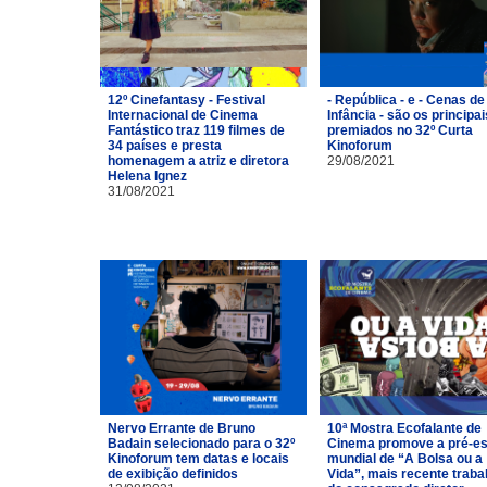
12º Cinefantasy - Festival
- República - e - Cenas de
Internacional de Cinema
Infância - são os principai
Fantástico traz 119 filmes de
premiados no 32º Curta
34 países e presta
Kinoforum
homenagem a atriz e diretora
29/08/2021
Helena Ignez
31/08/2021
Nervo Errante de Bruno
10ª Mostra Ecofalante de
Badain selecionado para o 32º
Cinema promove a pré-es
Kinoforum tem datas e locais
mundial de “A Bolsa ou a
de exibição definidos
Vida”, mais recente traba