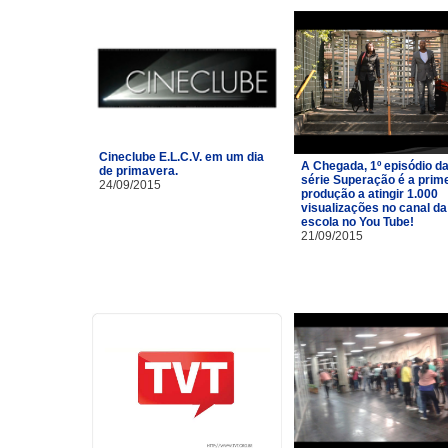
Cineclube E.L.C.V. em um dia
A Chegada, 1º episódio d
de primavera.
série Superação é a prim
24/09/2015
produção a atingir 1.000
visualizações no canal da
escola no You Tube!
21/09/2015