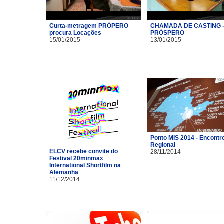
Curta-metragem PRÓPERO
CHAMADA DE CASTING 
procura Locações
PRÓSPERO
15/01/2015
13/01/2015
Ponto MIS 2014 - Encontr
Regional
ELCV recebe convite do
28/11/2014
Festival 20minmax
International Shortfilm na
Alemanha
11/12/2014