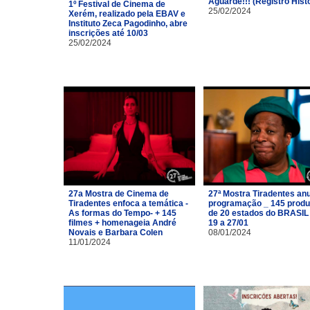
Aguarde!!! (Registro Hist
1º Festival de Cinema de
25/02/2024
Xerém, realizado pela EBAV e
Instituto Zeca Pagodinho, abre
inscrições até 10/03
25/02/2024
27a Mostra de Cinema de
27ª Mostra Tiradentes an
Tiradentes enfoca a temática -
programação _ 145 prod
As formas do Tempo- + 145
de 20 estados do BRASIL
filmes + homenageia André
19 a 27/01
Novais e Barbara Colen
08/01/2024
11/01/2024