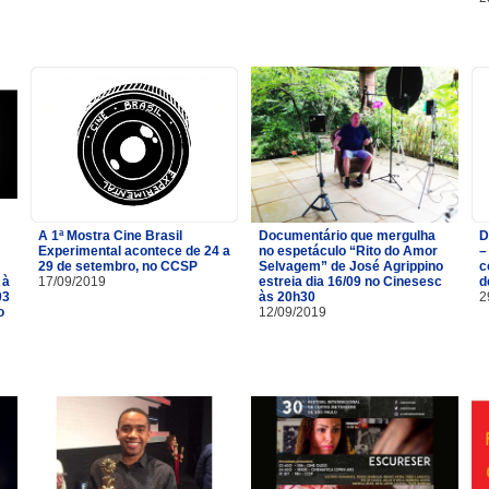
A 1ª Mostra Cine Brasil
Documentário que mergulha
D
Experimental acontece de 24 a
no espetáculo “Rito do Amor
–
29 de setembro, no CCSP
Selvagem” de José Agrippino
c
 à
17/09/2019
estreia dia 16/09 no Cinesesc
d
03
às 20h30
2
o
12/09/2019