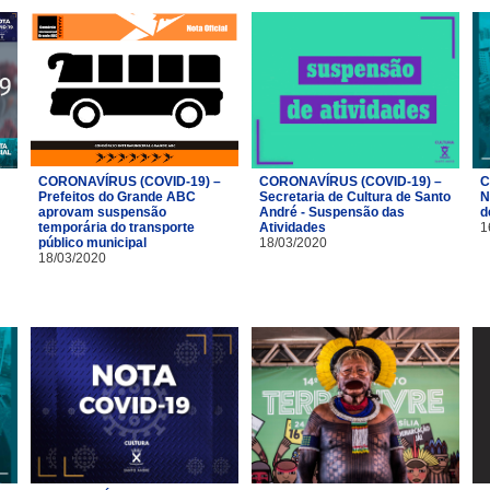
CORONAVÍRUS (COVID-19) –
CORONAVÍRUS (COVID-19) –
C
Prefeitos do Grande ABC
Secretaria de Cultura de Santo
N
aprovam suspensão
André - Suspensão das
d
temporária do transporte
Atividades
1
público municipal
18/03/2020
18/03/2020