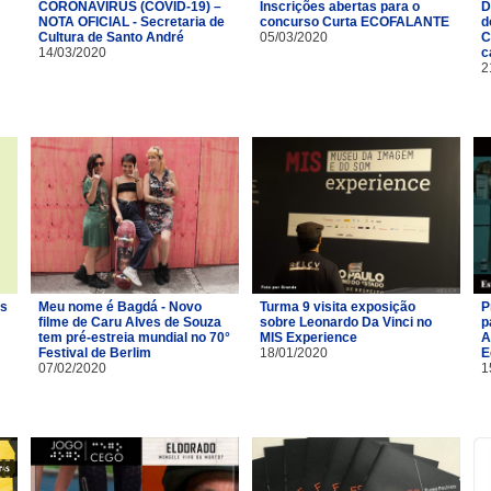
CORONAVÍRUS (COVID-19) –
Inscrições abertas para o
D
NOTA OFICIAL - Secretaria de
concurso Curta ECOFALANTE
d
Cultura de Santo André
05/03/2020
C
14/03/2020
c
2
os
Meu nome é Bagdá - Novo
Turma 9 visita exposição
P
filme de Caru Alves de Souza
sobre Leonardo Da Vinci no
p
tem pré-estreia mundial no 70°
MIS Experience
A
Festival de Berlim
18/01/2020
E
07/02/2020
1