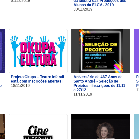
01/12/2019
da Mostra das Produções dos
Alunos da ELCV - 2019
30/11/2019
Projeto Okupa – Teatro Infantil
Aniversário de 467 Anos de
F
está com inscrições abertas!
Santo André - Seleção de
S
o
18/11/2019
Projetos - Inscrições de 11/11
P
a 27/12
1
11/11/2019