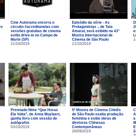
Cine Autorama encerra o
Episódio da série - As
D
es
circuito #acreditanelas com
Protagonistas -, de Tata
2
sessões gratuitas de cinema
Amaral, será exibido na 43°
e
estilo drive-in no Campo de
Mostra Internacional de
L
Marte (SP)
Cinema de São Paulo
1
21/10/2019
21/10/2019
Premiado filme “Que Horas
5ª Mostra de Cinema Chinês
C
Ela Volta”, de Anna Muylaert,
de São Paulo exalta produção
A
ganha livro com sessão de
feminina e exibe obras de
a
autógrafos
diretoras Chinesas
M
03/10/2019
Contemporâneas
E
26/09/2019
2
2