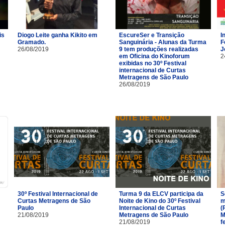
is
Diogo Leite ganha Kikito em
EscureSer e Transição
I
Gramado.
Sanguinária - Alunas da Turma
F
26/08/2019
9 tem produções realizadas
J
em Oficina do Kinoforum
2
exibidas no 30º Festival
internacional de Curtas
Metragens de São Paulo
26/08/2019
30º Festival Internacional de
Turma 9 da ELCV participa da
S
Curtas Metragens de São
Noite de Kino do 30º Festival
m
Paulo
Internacional de Curtas
(
21/08/2019
Metragens de São Paulo
M
21/08/2019
f