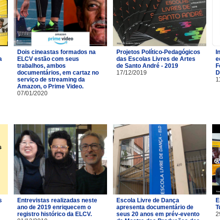
Dois cineastas formados na
Projetos Político-Pedagógicos
I
a
ELCV estão com seus
das Escolas Livres de Artes
e
trabalhos, ambos
de Santo André - 2019
F
documentários, em cartaz no
17/12/2019
D
serviço de streaming da
1
Amazon, o Prime Video.
07/01/2020
s
Entrevistas realizadas neste
Escola Livre de Dança
E
ano de 2019 enriquecem o
apresenta documentário de
T
registro histórico da ELCV.
seus 20 anos em prév-evento
2