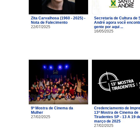
Zita Carvalhosa (1960 - 2025) -
Secretaria de Cultura de 
Nota de Falecimento
André agora você encont
22/07/2025
gente por aqui ...
16/05/2025
9ª Mostra de Cinema da
Credenciamento de Impre
Mulher
13ª Mostra de Cinema de
27/02/2025
Tiradentes SP - 13 A 19 d
março de 2025
27/02/2025