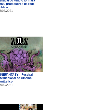
estival do Minuto formará
.000 professores da rede
ública
3/03/2021
INEFANTASY – Festival
nternacional de Cinema
antástico
5/02/2021