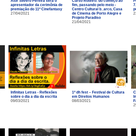
Ator Silvero Pereira será o
Curso Roteiro: do começo ao
F
apresentador da cerimônia de
fim, passando pelo meio -
7
premiação do 11º Cinefantasy
Centro Cultural b_arco, Casa
p
27/04/2021
de Cinema de Porto Alegre e
2
Projeto Paradiso
21/04/2021
s
Infinitas Letras - Reflexões
1º dh fest – Festival de Cultura
C
sobre o dia a dia da escrita
em Direitos Humanos
I
09/03/2021
08/03/2021
F
2