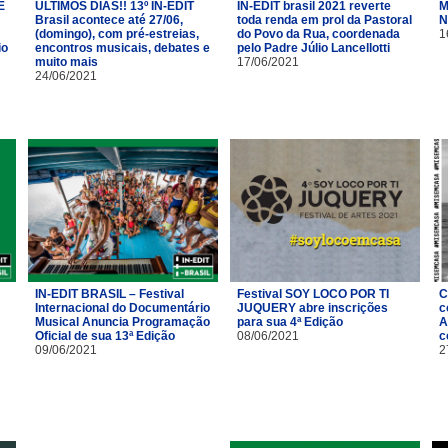
É
ÚLTIMOS DIAS!! 13º IN-EDIT
IN-EDIT brasil 2021 reverte
M
Brasil acontece até 27/06,
toda renda em prol da Pastoral
N
(domingo), com pré-estreias,
do Povo da Rua, coordenada
1
io
encontros musicais, debates e
pelo Padre Júlio Lancellotti
muito mais
17/06/2021
24/06/2021
IN-EDIT BRASIL – Festival
Festival SOY LOCO POR TI
C
Internacional do Documentário
JUQUERY abre inscrições
c
Musical Anuncia Programação
para sua 4ª Edição
A
Oficial de sua 13ª Edição
08/06/2021
c
09/06/2021
2