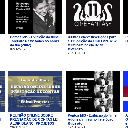
Pontos MIS - Exibição do filme
Últimos dias!! Inscrições para
P
Torquato Neto: todas as horas
a 11ª edição do CINEFANTASY
D
do fim (2002)
terminam no dia 07 de
2
02/02/2021
fevereiro
29/01/2021
REUNIÃO ONLINE SOBRE
Pontos MIS - Exibição do filme
A
I
PRESTAÇÃO DE CONTAS LEI
Adoniran: meu nome é João
O
ALDIR BLANC_PROJETOS
Rubinato
e
20/01/2021
19/01/2021
O