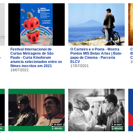
Festival Internacional de
O Carteiro e o Poeta - Mostra
C
Curtas Metragens de São
Pontos MIS Belas Artes | Bate-
B
-
Paulo - Curta Kinoforum
papo de Cinema - Parceria
C
anuncia selecionados entre os
ELCV
1
filmes inscritos em 2021
17/07/2021
19/07/2021