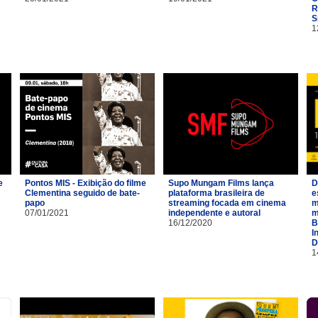
R
S
1
e
Pontos MIS - Exibição do filme
Supo Mungam Films lança
D
Clementina seguido de bate-
plataforma brasileira de
e
papo
streaming focada em cinema
m
07/01/2021
independente e autoral
m
16/12/2020
B
I
D
1