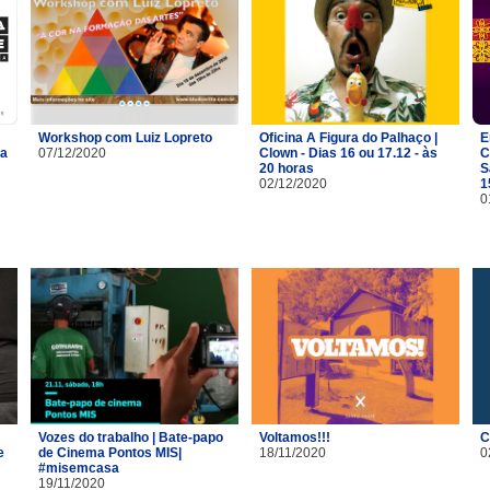
Workshop com Luiz Lopreto
Oficina A Figura do Palhaço |
E
na
07/12/2020
Clown - Dias 16 ou 17.12 - às
C
20 horas
S
02/12/2020
1
0
Vozes do trabalho | Bate-papo
Voltamos!!!
C
e
de Cinema Pontos MIS|
18/11/2020
0
#misemcasa
19/11/2020