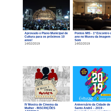
Aprovado o Plano Municipal de
Pontos MIS - 1º Encontro 
Cultura para os próximos 10
ano no Museu da Imagem 
anos!
Som
14/02/2019
14/02/2019
IV Mostra de Cinema da
Aniversário da Cidade de
Mulher - INSCRIÇÕES
Santo André – 2019 -