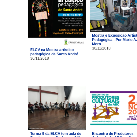
Mostra e Exposição Artíst
Pedagógica - Por Mario A.
Moro
30/11/2018
ELCV na Mostra artístico
pedagógica de Santo André
30/11/2018
Turma 9 da ELCV tem aula de
Encontro de Produtores