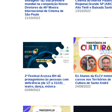
selvagem- faz sua première
Cinema do Interior Paulist
mundial na competição Novos
Regional Grande SP (ABC
Diretores da 46ª Mostra
Alto Tietê e Baixada Santi
Internacional de Cinema de
13/10/2022
São Paulo
21/10/2022
2ª Festival Acessa BH dá
Ex Alunos da ELCV minis
protagonismo às pessoas com
cursos nos Territórios de
deficiência (de 1/7 a 31/10) _
Cultura de Santo André
teatro, dança, música
24/08/2022
02/09/2022