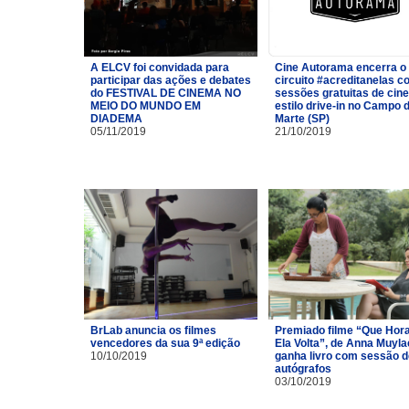
A ELCV foi convidada para
Cine Autorama encerra o
participar das ações e debates
circuito #acreditanelas 
do FESTIVAL DE CINEMA NO
sessões gratuitas de cin
MEIO DO MUNDO EM
estilo drive-in no Campo 
DIADEMA
Marte (SP)
05/11/2019
21/10/2019
BrLab anuncia os filmes
Premiado filme “Que Hor
vencedores da sua 9ª edição
Ela Volta”, de Anna Muyla
10/10/2019
ganha livro com sessão d
autógrafos
03/10/2019