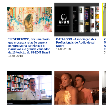
“FEVEREIROS”, documentário
CATÁLOGO - Associação dxs
Z
que mostra a relação entre a
Profissionais do Audiovisual
M
cantora Maria Bethânia e o
Negro
A
Carnaval, é o grande vencedor
14/06/2018
T
da 10ª edição do IN-EDIT Brasil
0
18/06/2018