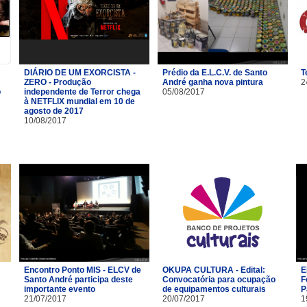
DIÁRIO DE UM EXORCISTA -
Prédio da E.L.C.V. de Santo
T
ZERO - Produção
André ganha nova pintura
2
o
independente de Terror chega
05/08/2017
à NETFLIX mundial em 10 de
agosto de 2017
10/08/2017
Encontro Ponto MIS - ELCV de
OKUPA CULTURA - Edital:
E
Santo André participa deste
Convocatória para ocupação
F
importante evento
de equipamentos culturais
P
21/07/2017
20/07/2017
1