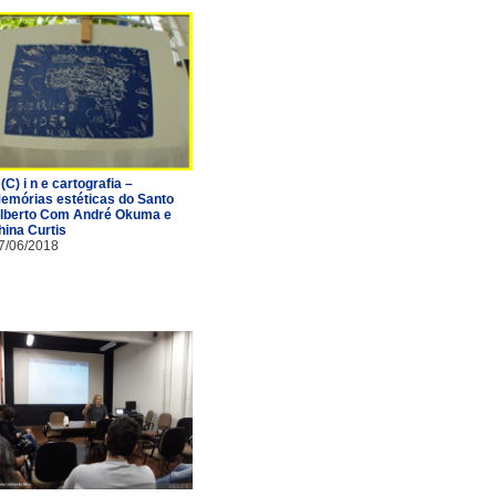
 (C) i n e cartografia –
emórias estéticas do Santo
lberto Com André Okuma e
hina Curtis
7/06/2018