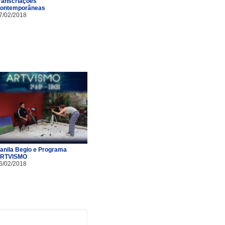
ranscriações
ontemporâneas
7/02/2018
anila Begio e Programa
RTVISMO
6/02/2018