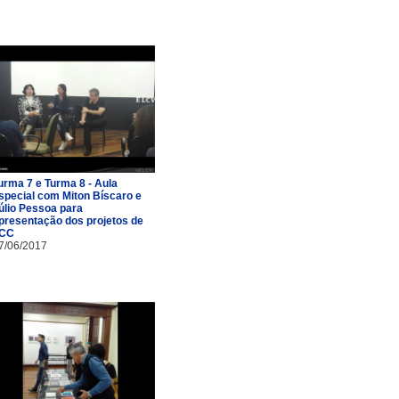
urma 7 e Turma 8 - Aula
special com Miton Bíscaro e
úlio Pessoa para
presentação dos projetos de
CC
7/06/2017