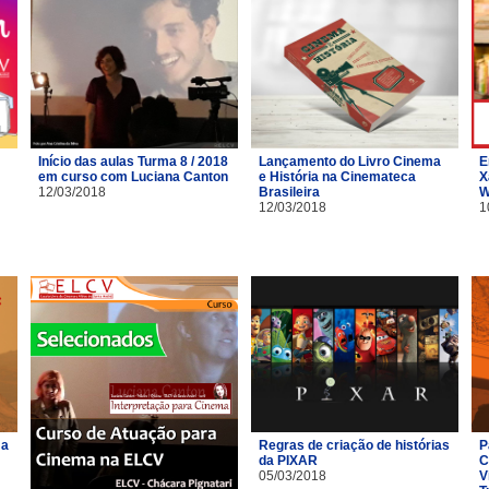
Início das aulas Turma 8 / 2018
Lançamento do Livro Cinema
E
em curso com Luciana Canton
e História na Cinemateca
X
12/03/2018
Brasileira
W
12/03/2018
1
ma
Regras de criação de histórias
P
da PIXAR
C
05/03/2018
V