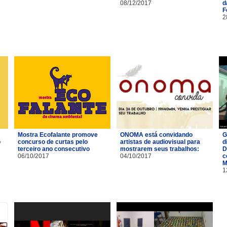
08/12/2017
d
F
2
Mostra Ecofalante promove
ONOMA está convidando
G
o
concurso de curtas pelo
artistas de audiovisual para
d
terceiro ano consecutivo
mostrarem seus trabalhos:
D
06/10/2017
04/10/2017
c
M
1