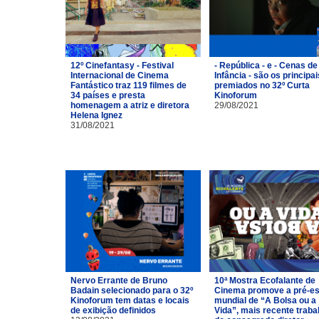
12º Cinefantasy - Festival
- República - e - Cenas de
Internacional de Cinema
Infância - são os principai
Fantástico traz 119 filmes de
premiados no 32º Curta
34 países e presta
Kinoforum
homenagem a atriz e diretora
29/08/2021
Helena Ignez
31/08/2021
Nervo Errante de Bruno
10ª Mostra Ecofalante de
Badain selecionado para o 32º
Cinema promove a pré-es
Kinoforum tem datas e locais
mundial de “A Bolsa ou a
de exibição definidos
Vida”, mais recente traba