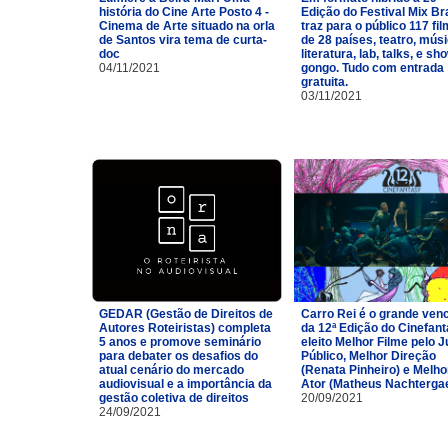
história do Cine Arte Posto 4 -
Edição do Festival Mix Br
Cinema de Arte situado na orla
traz para o público 117 fi
de Santos vira tema de curta-
de 28 países, teatro, músi
doc
literatura, lab, talks, e sh
04/11/2021
gongo. Tudo com entrada
gratuita.
03/11/2021
GEDAR (Gestão de Direitos de
Carro Rei é o grande ven
Autores Roteiristas) completa
da 12ª Edição do Cinefan
5 anos e promove seminário
eleito Melhor Filme pelo J
para debater os desafios do
Público, Melhor Direção
atual cenário do mercado
(Renata Pinheiro) e Melho
audiovisual e a importância da
Ator (Matheus Nachtergae
gestão coletiva de direitos
20/09/2021
24/09/2021