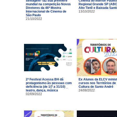
selvagem- faz sua première
Cinema do Interior Paulist
mundial na competição Novos
Regional Grande SP (ABC
Diretores da 46ª Mostra
Alto Tietê e Baixada Santi
Internacional de Cinema de
13/10/2022
São Paulo
21/10/2022
2ª Festival Acessa BH dá
Ex Alunos da ELCV minis
protagonismo às pessoas com
cursos nos Territórios de
deficiência (de 1/7 a 31/10) _
Cultura de Santo André
teatro, dança, música
24/08/2022
02/09/2022