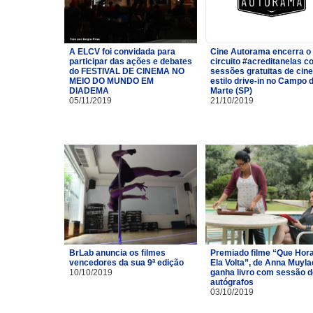
A ELCV foi convidada para
Cine Autorama encerra o
participar das ações e debates
circuito #acreditanelas 
do FESTIVAL DE CINEMA NO
sessões gratuitas de cin
MEIO DO MUNDO EM
estilo drive-in no Campo 
DIADEMA
Marte (SP)
05/11/2019
21/10/2019
BrLab anuncia os filmes
Premiado filme “Que Hor
vencedores da sua 9ª edição
Ela Volta”, de Anna Muyla
10/10/2019
ganha livro com sessão d
autógrafos
03/10/2019