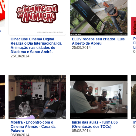
o
m
P
Cineclube Cinema Digital
ELCV recebe seu criador: Luis
F
Realiza o Dia Internacional da
Alberto de Abreu
L
Animação nas cidades de
25/09/2014
0
Diadema e Santo André.
25/10/2014
Mostra - Encontro com o
Inicio das aulas - Turma 06
I
Cinema Alemão - Casa da
(Orientacão dos TCCs)
0
Palavra
05/08/2014
06/08/2014