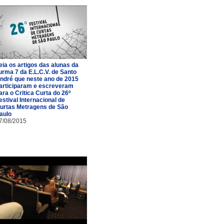
eia os artigos das alunas da
urma 7 da E.L.C.V. de Santo
ndré que neste ano de 2015
articiparam e escreveram
ara o Critica Curta do 26º
estival Internacional de
urtas Metragens de São
aulo
7/08/2015