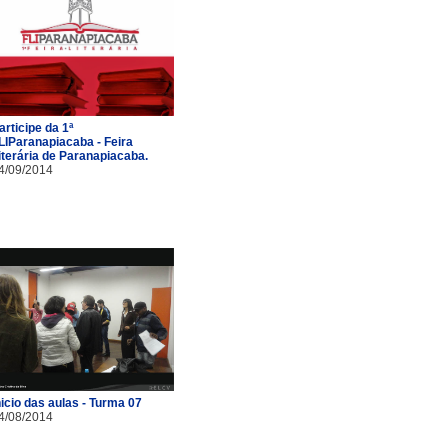
articipe da 1ª
LIParanapiacaba - Feira
iterária de Paranapiacaba.
4/09/2014
nicio das aulas - Turma 07
4/08/2014