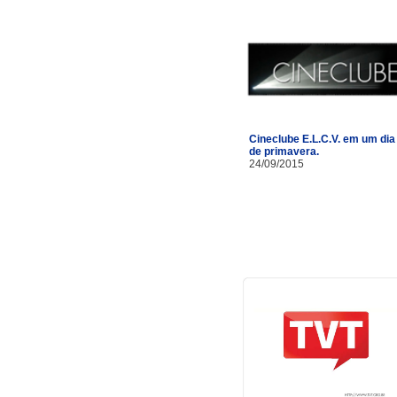
Cineclube E.L.C.V. em um dia
de primavera.
24/09/2015