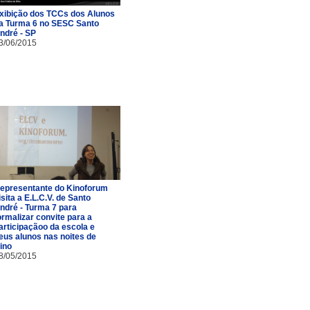
xibição dos TCCs dos Alunos
a Turma 6 no SESC Santo
ndré - SP
3/06/2015
epresentante do Kinoforum
isita a E.L.C.V. de Santo
ndré - Turma 7 para
ormalizar convite para a
articipaçãoo da escola e
eus alunos nas noites de
ino
8/05/2015