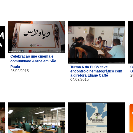
Celebração une cinema e
comunidade Árabe em São
Paulo
Turma 6 da ELCV teve
C
25/03/2015
encontro cinematográfico com
G
a diretora Eliane Caffé
2
04/03/2015