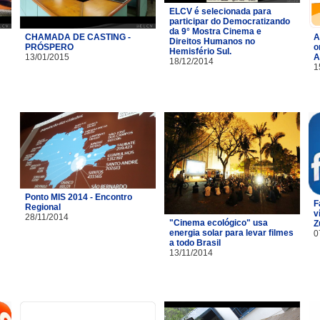
ELCV é selecionada para
participar do Democratizando
da 9° Mostra Cinema e
CHAMADA DE CASTING -
A
Direitos Humanos no
PRÓSPERO
o
Hemisfério Sul.
13/01/2015
A
18/12/2014
1
Ponto MIS 2014 - Encontro
F
Regional
v
28/11/2014
"Cinema ecológico" usa
Z
energia solar para levar filmes
0
a todo Brasil
13/11/2014