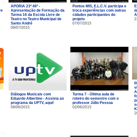
APORIA 23º 46º -
Pontos MIS, E.L.C.V. participa e
E
ve
Apresentação de Formação da
troca experiências com outras
d
Turma 16 da Escola Livre de
cidades participantes do
A
Teatro no Teatro Municipal de
projeto
2
Santo André
07/07/2015
09/07/2015
R
v
A
Diálogos Musicais com
Turma 7 - Última aula de
f
Eduardo Albertino - Assista ao
roteiro do semestre com o
p
programa da UPTV, aqui!
professor Júlio Pessoa
s
08/06/2015
02/06/2015
K
2