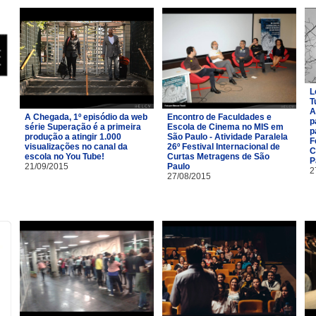
L
T
A
A Chegada, 1º episódio da web
Encontro de Faculdades e
p
série Superação é a primeira
Escola de Cinema no MIS em
p
produção a atingir 1.000
São Paulo - Atividade Paralela
F
visualizações no canal da
26º Festival Internacional de
C
escola no You Tube!
Curtas Metragens de São
P
21/09/2015
Paulo
2
27/08/2015