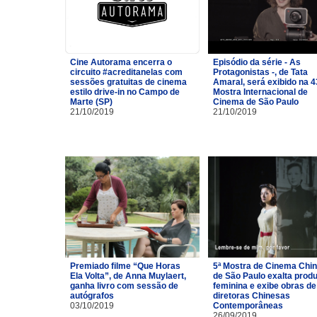
Cine Autorama encerra o
Episódio da série - As
circuito #acreditanelas com
Protagonistas -, de Tata
sessões gratuitas de cinema
Amaral, será exibido na 4
estilo drive-in no Campo de
Mostra Internacional de
Marte (SP)
Cinema de São Paulo
21/10/2019
21/10/2019
Premiado filme “Que Horas
5ª Mostra de Cinema Chi
Ela Volta”, de Anna Muylaert,
de São Paulo exalta prod
ganha livro com sessão de
feminina e exibe obras de
autógrafos
diretoras Chinesas
03/10/2019
Contemporâneas
26/09/2019