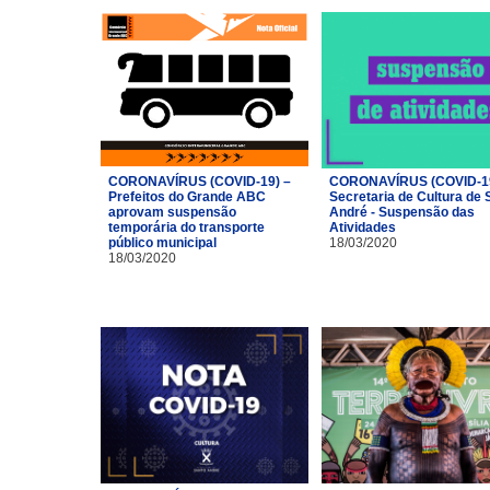
CORONAVÍRUS (COVID-19) –
CORONAVÍRUS (COVID-19
Prefeitos do Grande ABC
Secretaria de Cultura de 
aprovam suspensão
André - Suspensão das
temporária do transporte
Atividades
público municipal
18/03/2020
18/03/2020