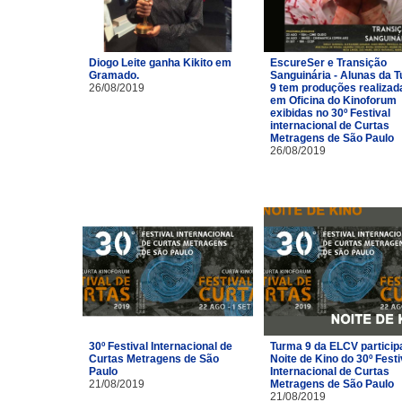
Diogo Leite ganha Kikito em
EscureSer e Transição
Gramado.
Sanguinária - Alunas da 
26/08/2019
9 tem produções realizad
em Oficina do Kinoforum
exibidas no 30º Festival
internacional de Curtas
Metragens de São Paulo
26/08/2019
30º Festival Internacional de
Turma 9 da ELCV particip
Curtas Metragens de São
Noite de Kino do 30º Festi
Paulo
Internacional de Curtas
21/08/2019
Metragens de São Paulo
21/08/2019