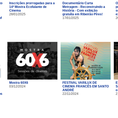
to
Inscrições prorrogadas para a
Documentário Curta
O
14ª Mostra Ecofalante de
Metragem - Reconstruindo a
p
Cinema
História - Com exibição
s
28/01/2025
gratuíta em Ribeirão Píres!
e
of
17/01/2025
2
Mostra 60X6
FESTIVAL VARILUX DE
E
03/12/2024
CINEMA FRANCÊS EM SANTO
S
ANDRÉ
o
os
22/11/2024
2