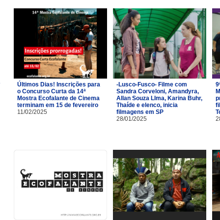
Últimos Dias! Inscrições para
-Lusco-Fusco- Filme com
9
o Concurso Curta da 14ª
Sandra Corveloni, Amandyra,
M
Mostra Ecofalante de Cinema
Allan Souza LIma, Karina Buhr,
p
terminam em 15 de fevereiro
Thaíde e elenco, inicia
f
11/02/2025
filmagens em SP
T
28/01/2025
2