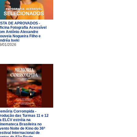
ISTA DE APROVADOS -
ficina Fotografia Acessível
om Antônio Alexandre
ouveia Nogueira Filho e
ndréa Iseki
9/01/2026
emória Corrompida -
rodução das Turmas 11 e 12
a ELCV estréia na
inemateca Brasileira no
vento Noite de Kino do 36º
estival Internacional de
urtas de São Paulo