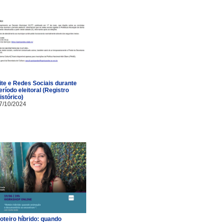
ite e Redes Sociais durante
eríodo eleitoral (Registro
istórico)
7/10/2024
oteiro híbrido: quando