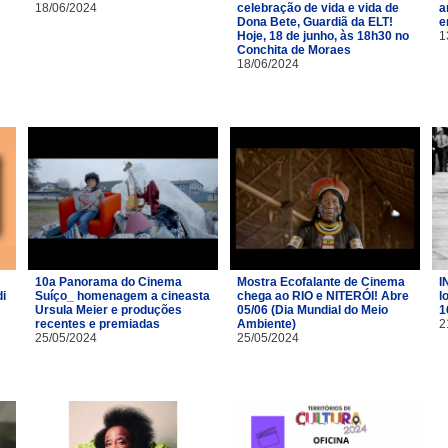
18/06/2024
celebração de vida e vida de
a
Dona Bete, Guardiã da ELT!
e
Hoje, 18 de junho, às 18h30 no
1
Conchita de Moraes
18/06/2024
10a Panorama do Cinema
Mostra Ecofalante de Cinema
I
i
Suíço_ homenagem a cineasta
chega ao RIO e NITERÓI! Abre
l
Ursula Meier e produções
05/06 (Dia Mundial do Meio
1
recentes e premiadas
Ambiente)
2
25/05/2024
25/05/2024