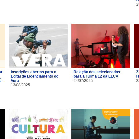
2
ar
Inscrições abertas para o
Relação dos selecionados
Z
Edital de Licenciamento do
para a Turma 12 da ELCV
H
ê
Vera
24/07/2025
2
13/08/2025