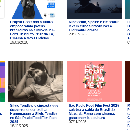
Projeto Contando o futuro:
Kinoforum, Spcine e Embratur
L
empoderando jovens
levam curtas brasileiros a
O
brasileiros no audiovisual -
Clermont-Ferrand
c
Edital Instituto Criar de TV,
28/01/2026
G
Cinema e Novas Mídias
A
19/03/2026
0
Silvio Tendler: o cineasta que -
São Paulo Food Film Fest 2025
M
desenvenenou- o olhar -
celebra a saída do Brasil do
P
es
Homenagem a Sílvio Tendler
Mapa da Fome com cinema,
d
no São Paulo Food Film Fest
gastronomia e cultura
C
2025
07/11/2025
e
18/11/2025
F
C