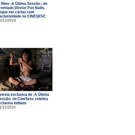
 filme -A Última Sessão-, do
remiado Diretor Pan Nalin,
egue em cartaz com
xclusividade no CINESESC
0/12/2024
streia exclusiva de -A Última
essão- no CineSesc celebra
 cinema indiano
1/11/2024