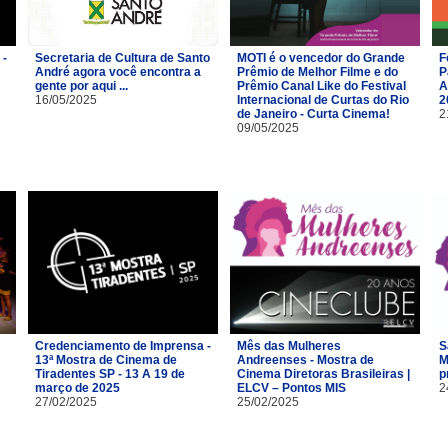
 -
Secretaria de Cultura de Santo
MOTI é o vencedor do Grande
F
André agora você encontra a
Prêmio de Melhor Filme e do
P
gente por aqui ...
Prêmio Canal Like do Festival
A
16/05/2025
Internacional de Curtas do Rio
2
de Janeiro - Curta Cinema!
2
09/05/2025
Credenciamento de Imprensa -
Mês das Mulheres
S
13ª Mostra de Cinema de
Andreenses - Mostra de
M
Tiradentes SP - 13 A 19 de
Cinema Diretoras Brasileiras |
p
março de 2025
ELCV – Pontos MIS
2
27/02/2025
25/02/2025