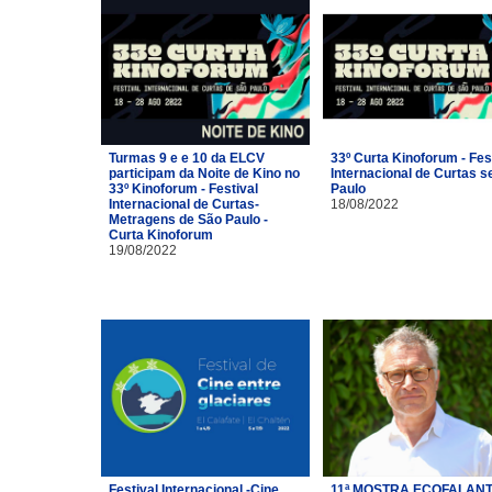
Turmas 9 e e 10 da ELCV
33º Curta Kinoforum - Fes
participam da Noite de Kino no
Internacional de Curtas s
33º Kinoforum - Festival
Paulo
Internacional de Curtas-
18/08/2022
Metragens de São Paulo -
Curta Kinoforum
19/08/2022
Festival Internacional -Cine
11ª MOSTRA ECOFALANT