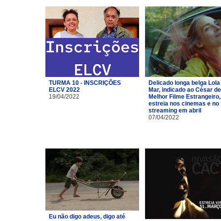
TURMA 10 - INSCRIÇÕES
Delicado longa belga Lola
ELCV 2022
Mar, indicado ao César de
19/04/2022
Melhor Filme Estrangeiro,
estreia nos cinemas e no
streaming em abril
07/04/2022
Eu não digo adeus, digo até