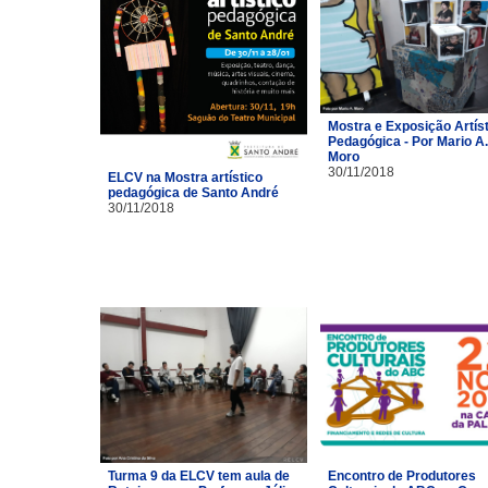
Mostra e Exposição Artíst
Pedagógica - Por Mario A.
Moro
30/11/2018
ELCV na Mostra artístico
pedagógica de Santo André
30/11/2018
Turma 9 da ELCV tem aula de
Encontro de Produtores