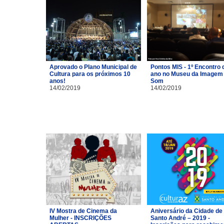
Aprovado o Plano Municipal de
Pontos MIS - 1º Encontro 
Cultura para os próximos 10
ano no Museu da Imagem 
anos!
Som
14/02/2019
14/02/2019
IV Mostra de Cinema da
Aniversário da Cidade de
Mulher - INSCRIÇÕES
Santo André – 2019 -