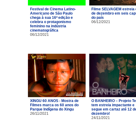
Festival de Cinema Latino-
Filme SELVAGEM estreia 
Americano de São Paulo
de dezembro em seis capi
chega à sua 16ª edição e
do país
celebra o protagonismo
06/12/2021
feminino na indústria
cinematográfica
06/12/2021
XINGU 60 ANOS - Mostra de
O BANHEIRO – Projeto Te
Filmes marca os 60 anos do
tem estreia impactante e
Parque Indígena do Xingu
segue em cartaz até 12 d
26/11/2021
dezembro!
24/11/2021