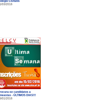
olégio Civitatis
1/03/2016
rocura-se candidatos a
ineastas - ÚLTIMOS DIAS!!!
8/01/2016