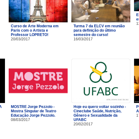
E
e
1
Curso de Arte Moderna em
Turma 7 da ELCV em reunião
Paris com o Artista e
para definição do último
Professor LOPRETO!
semestre do curso!
20/03/2017
16/03/2017
A
MOSTRE Jorge Pezzolo -
Hoje eu quero voltar sozinho -
P
Mostra Singular de Teatro
Cineclube Saúde, Nutrição,
A
Educação Jorge Pezzolo.
Gênero e Sexualidade da
1
08/03/2017
UFABC
20/02/2017