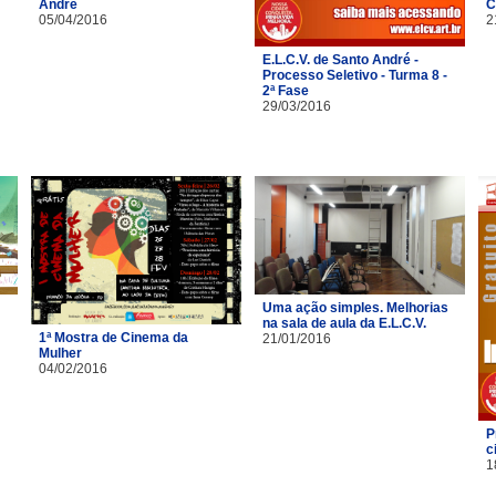
André
C
05/04/2016
2
E.L.C.V. de Santo André -
Processo Seletivo - Turma 8 -
2ª Fase
29/03/2016
Uma ação simples. Melhorias
na sala de aula da E.L.C.V.
1ª Mostra de Cinema da
21/01/2016
Mulher
04/02/2016
P
c
1