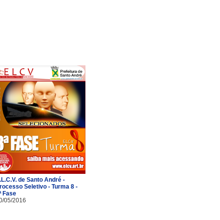
.L.C.V. de Santo André -
rocesso Seletivo - Turma 8 -
ª Fase
0/05/2016