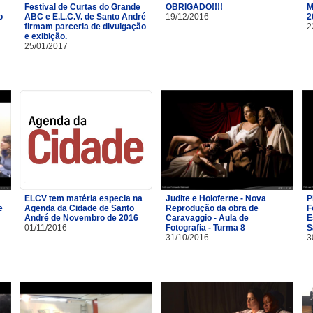
Festival de Curtas do Grande
OBRIGADO!!!!
M
o
ABC e E.L.C.V. de Santo André
19/12/2016
2
firmam parceria de divulgação
2
e exibição.
25/01/2017
ELCV tem matéria especia na
Judite e Holoferne - Nova
P
e
Agenda da Cidade de Santo
Reprodução da obra de
F
André de Novembro de 2016
Caravaggio - Aula de
E
01/11/2016
Fotografia - Turma 8
S
31/10/2016
3