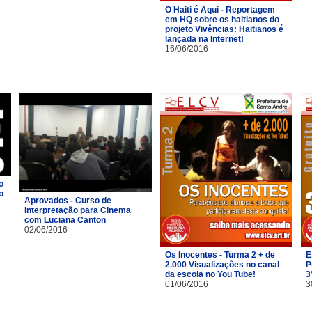
O Haiti é Aqui - Reportagem
em HQ sobre os haitianos do
projeto Vivências: Haitianos é
lançada na Internet!
16/06/2016
o
o
Aprovados - Curso de
Interpretação para Cinema
com Luciana Canton
02/06/2016
Os Inocentes - Turma 2 + de
E
2.000 Visualizações no canal
P
da escola no You Tube!
3
01/06/2016
3