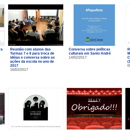
ra
Reunião com alunos das
Conversa sobre políticas
R
Turmas 7 e 8 para troca de
culturais em Santo André
M
idéias e conversa sobre as
14/02/2017
C
ações da escola no ano de
(
2017
0
16/02/2017