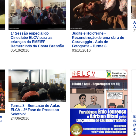
A
A
2
1ª Sessão especial do
Judite e Holoferne -
Cineclube ELCV para as
Reconstrução de uma obra de
crianças da EMEIEF
Caravaggio - Aula de
Demercindo da Costa Brandão
Fotografia - Turma 8
05/10/2016
03/10/2016
Turma 8 - Semanão de Aulas
ELCV - 3ª Fase do Processo
Seletivo!
de
E
24/06/2016
u
d
(
e
1