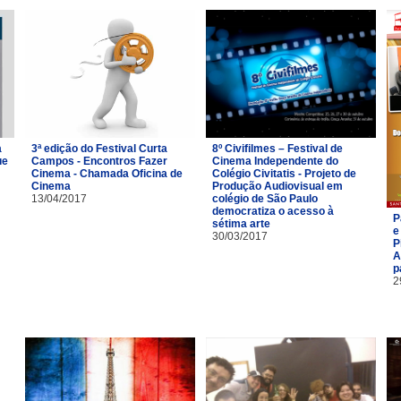
a
3ª edição do Festival Curta
8º Civifilmes – Festival de
ue
Campos - Encontros Fazer
Cinema Independente do
Cinema - Chamada Oficina de
Colégio Civitatis - Projeto de
Cinema
Produção Audiovisual em
13/04/2017
colégio de São Paulo
democratiza o acesso à
P
sétima arte
e
30/03/2017
P
A
p
2